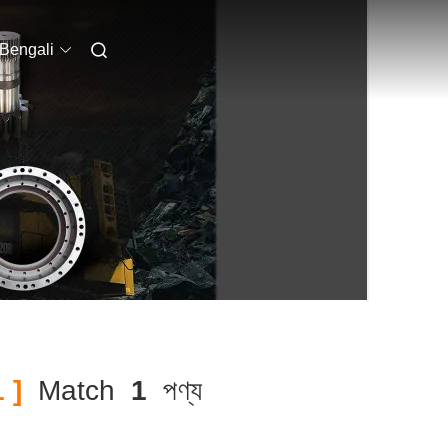
Bengali
 ]
Match
1
পণ্য