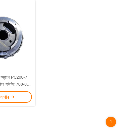
া যন্ত্রাংশ PC200-7
োটর হাউজিং 708-8F-
-04611 708-8F-
াম পান
4640
1