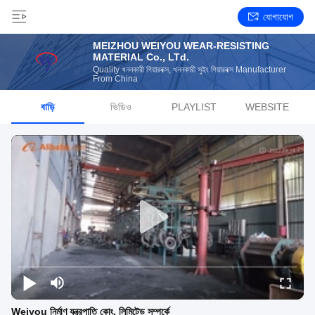
যোগাযোগ
MEIZHOU WEIYOU WEAR-RESISTING
MATERIAL Co., LTd.
Quality খননকারী গিয়ারবক্স, খননকারী সুইং গিয়ারবক্স Manufacturer
From China
বাড়ি
ভিডিও
PLAYLIST
WEBSITE
Weiyou নির্মাণ যন্ত্রপাতি কোং, লিমিটেড সম্পর্কে