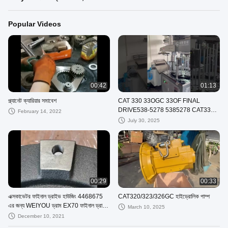
Popular Videos
00:42
01:13
প্ল্যানেট ক্যারিয়ার সমাবেশ
CAT 330 33OGC 33OF FINAL
DRIVE538-5278 5385278 CAT330
February 14, 2022
জিসি
July 30, 2025
00:29
00:33
এক্সকাভেটর ফাইনাল ড্রাইভ হাউজিং 4468675
CAT320/323/326GC হাইড্রোলিক পাম্প
এর জন্য WEIYOU ড্রাম EX70 ফাইনাল ড্রাইভ
March 10, 2025
হাব
December 10, 2021