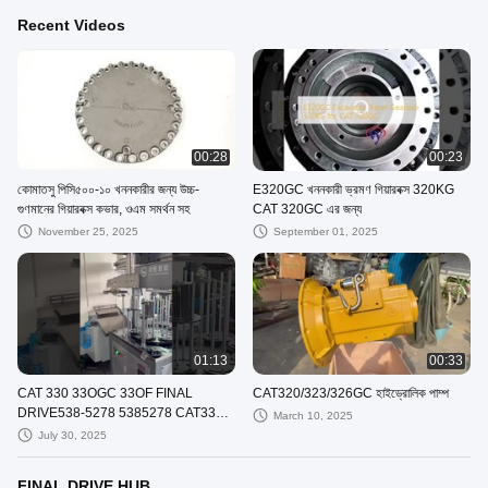
Recent Videos
00:28
00:23
কোমাতসু পিসি৫০০-১০ খননকারীর জন্য উচ্চ-
E320GC খননকারী ভ্রমণ গিয়ারবক্স 320KG
গুণমানের গিয়ারবক্স কভার, ওএম সমর্থন সহ
CAT 320GC এর জন্য
November 25, 2025
September 01, 2025
01:13
00:33
CAT 330 33OGC 33OF FINAL
CAT320/323/326GC হাইড্রোলিক পাম্প
DRIVE538-5278 5385278 CAT330
March 10, 2025
জিসি
July 30, 2025
FINAL DRIVE HUB