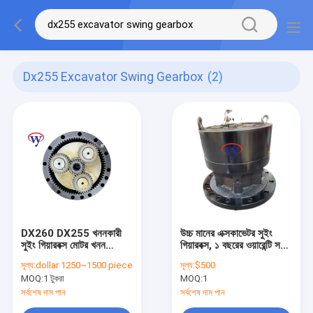
Dx255 Excavator Swing Gearbox
(2)
DX260 DX255 খননকারী
উচ্চ মানের এক্সকাভেটর সুইং
সুইং গিয়ারবক্স মোটর খনন
গিয়ারবক্স, ১ বছরের ওয়ারেন্টি সহ,
যন্ত্রাংশ K1004037A
Doosan DX260 DX255
মূল্য:
dollar 1250~1500 piece
মূল্য:
$500
170301-00121b
সামঞ্জস্যপূর্ণ মডেলগুলির জন্য
MOQ:
1 টুকরা
MOQ:
1
সর্বশেষ দাম পান
সর্বশেষ দাম পান