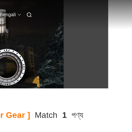
Bengali
r Gear ]
Match
1
পণ্য