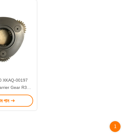
0 XKAQ-00197
arrier Gear R305-
 SY285C-8
াম পান
1