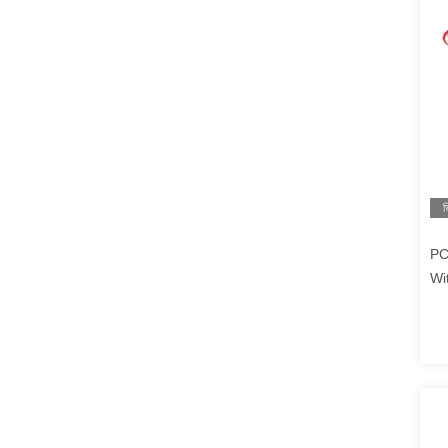
ভ
PC
Wi
70