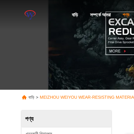
বাড়ি
সম্পর্কে আমরা
পণ্য
বাড়ি
>
MEIZHOU WEIYOU WEAR-RESISTING MATERIAL Co
পণ্য
খননকারী গিয়ারবক্স