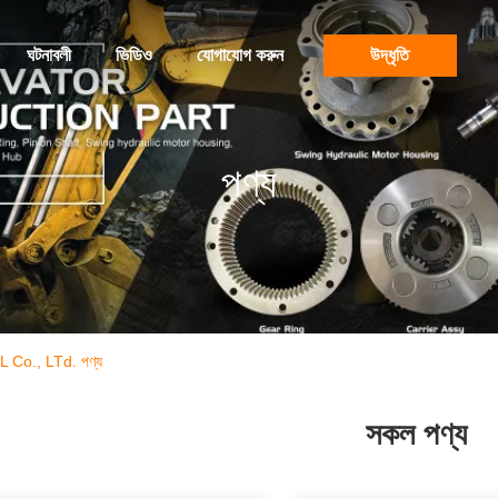
ঘটনাবলী
ভিডিও
যোগাযোগ করুন
উদ্ধৃতি
পণ্য
., LTd. পণ্য
সকল পণ্য