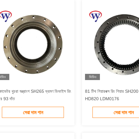
িডিও
ভিডিও
সকাভেটর খুচরা যন্ত্রাংশ SH265 ভ্রমণ ডিভাইস রিং
81 টিথ গিয়ারবক্স রিং গিয়ার SH
়ার 93 দাঁত
HD820 LDM0176
সেরা দাম পান
সেরা দাম পান