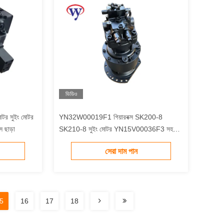
ভিডিও
টর সুইং মোটর
YN32W00019F1 গিয়ারবক্স SK200-8
 ছাড়া
SK210-8 সুইং মোটর YN15V00036F3 সহ
এক্সক্যাভেটর ড্রাইভ মোটর
সেরা দাম পান
5
16
17
18