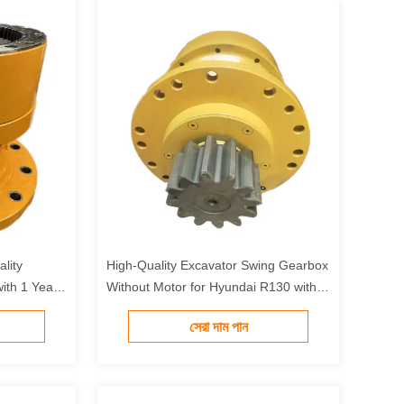
lity
High-Quality Excavator Swing Gearbox
ith 1 Year
Without Motor for Hyundai R130 with 1
wler
Year Warranty and 2 Days Delivery
সেরা দাম পান