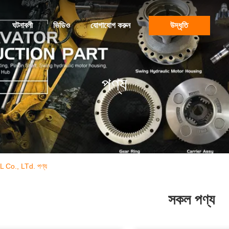
ঘটনাবলী
ভিডিও
যোগাযোগ করুন
উদ্ধৃতি
পণ্য
., LTd. পণ্য
সকল পণ্য