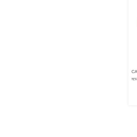
CA
মড
Ge