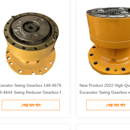
cavator Swing Gearbox 148-4679
New Product 2022 High-Qua
8-4644 Swing Reducer Gearbox for
Excavator Swing Gearbox w
T 320C 320CL 320D Models
Warranty for Hydraulic Cra
সেরা দাম পান
সেরা দাম পান
Excavator