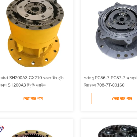
মিতোমো SH200A3 CX210 খননকারীর সুইং
কমাতসু PC56-7 PC57-7 এক্সক্যাভ
়ারবক্স SH200A3 স্লিউ ড্রাইভ
গিয়ারবক্স 708-7T-00160
সেরা দাম পান
সেরা দাম পান