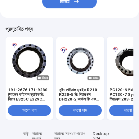
চালিয়ে
প্রস্তাবিত পণ্য
191-2676 171-9280
সুইং ফাইনাল ড্রাইভ R210
PC120-6 গিয়ারবক্স র
ট্র্যাভেল ফাইনাল ড্রাইভ রিং
R220-5 রিং গিয়ার বক্স
PC130-7 Synchr
গিয়ার E325C E329C
DH220-2 কাস্টম রিং এবং
গিয়ারবক্স 203-2
E329D E324 E324D
পিনিয়ন গিয়ার্স
ভালো দাম
ভালো দাম
ভালো দাম
বাড়ি
আমাদের
আমাদের সাথে যোগাযোগ
Desktop
Site
সম্পর্কে
করুন