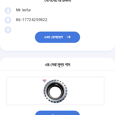
যোগাযোগের ঠিকানা
Mr. leifur
86-17724259822
এখন যোগাযোগ
এর সেরা মূল্য পান