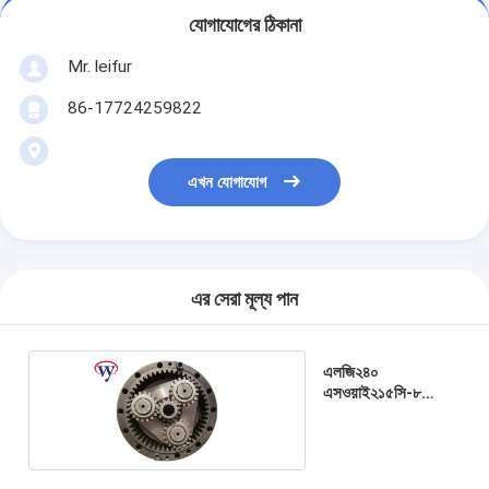
যোগাযোগের ঠিকানা
Mr. leifur
86-17724259822
এখন যোগাযোগ
এর সেরা মূল্য পান
এলজি২৪০
এসওয়াই২১৫সি-৮
এক্সক্যাভেটর সুইং
গিয়ারবক্স