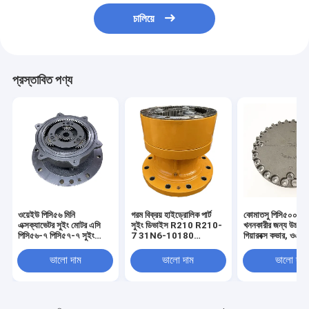
চালিয়ে
প্রস্তাবিত পণ্য
ওয়েইউ পিসি৫৬ মিনি
গরম বিক্রয় হাইড্রোলিক পার্ট
কোমাতসু পিসি৫০০-১
এক্সক্যাভেটর সুইং মোটর এসি
সুইং ডিভাইস R210 R210-
খননকারীর জন্য উচ্চ-গ
পিসি৫৬-৭ পিসি৫৭-৭ সুইং
7 31N6-10180
গিয়ারবক্স কভার, ওএম 
রোটারি মোটর
Excavator Swing
২২এইচ-৬০-১৩২০১ সুইং
Reduction Gearbox
ভালো দাম
ভালো দাম
ভালো দাম
গিয়ারবক্স