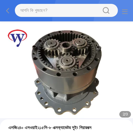
2
/
3
এলজি২৪০ এসওয়াই২১৫সি-৮ এক্সক্যাভেটর সুইং গিয়ারবক্স