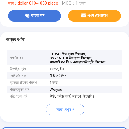
মূল্য：dollar 810~ 850 piece
MOQ：1 টুকরা
ভালো দাম
এখন যোগাযোগ
পণ্যের বর্ণনা
,
LG240 উচ্চ হ্রাস গিয়ারবক্স
লক্ষণীয় করা
,
SY215C-8 উচ্চ হ্রাস গিয়ারবক্স
এসওয়াই২১৫সি-৮ এক্সক্যাভেটর সুইং গিয়ারবক্স
উৎপত্তি স্থল
গুয়াংডং, চীন
ডেলিভারি সময়
5-8 কার্য দিবস
ন্যূনতম চাহিদার পরিমাণ
1 টুকরা
পরিচিতিমুলক নাম
Weiyou
পরিশোধের শর্ত
টি/টি, মাস্টার কার্ড, আলিপে...ইত্যাদি।
আরো দেখুন