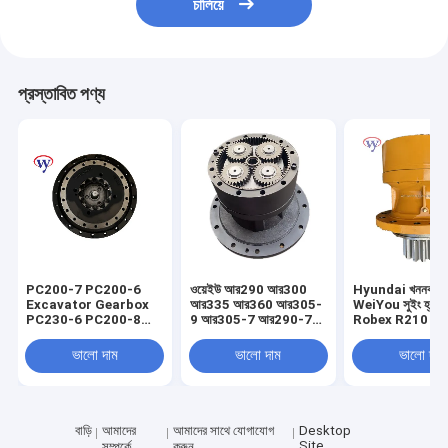
চালিয়ে
প্রস্তাবিত পণ্য
PC200-7 PC200-6
ওয়েইউ আর290 আর300
Hyundai খননকারীর
Excavator Gearbox
আর335 আর360 আর305-
WeiYou সুইং হ্রাস গ
PC230-6 PC200-8
9 আর305-7 আর290-7
Robex R210 R
Reduction Drive
এক্সকাভেটর সুইং রিডাকশন
সুইং গিয়ারবক্স 31N6
Gearbox 20Y-27-
গিয়ারবক্স রোটারি রিডাক্টর
10180 31N6-1
ভালো দাম
ভালো দাম
ভালো দাম
00300
31এন9-10181 31এন9-
10180
বাড়ি
আমাদের
আমাদের সাথে যোগাযোগ
Desktop
Site
সম্পর্কে
করুন