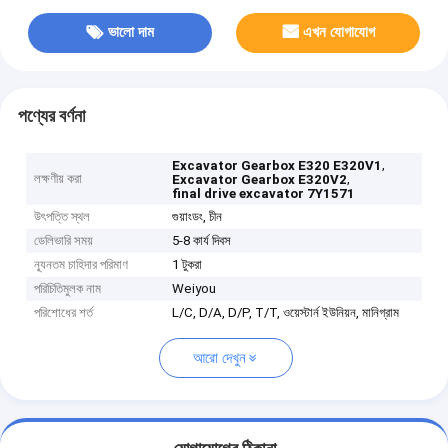
ভালো দাম
এখন যোগাযোগ
পণ্যের বর্ণনা
,
Excavator Gearbox E320 E320V1
লক্ষণীয় করা
,
Excavator Gearbox E320V2
final drive excavator 7Y1571
উৎপত্তি স্থল
গুয়াংডং, চীন
ডেলিভারি সময়
5-8 কার্য দিবস
ন্যূনতম চাহিদার পরিমাণ
1 টুকরা
পরিচিতিমুলক নাম
Weiyou
পরিশোধের শর্ত
L/C, D/A, D/P, T/T, ওয়েস্টার্ন ইউনিয়ন, মানিগ্রাম
আরো দেখুন