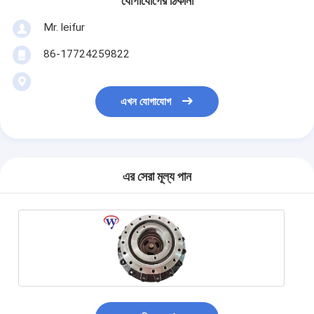
যোগাযোগের ঠিকানা
Mr. leifur
86-17724259822
এখন যোগাযোগ
এর সেরা মূল্য পান