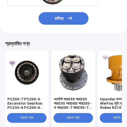
চালিয়ে
প্রস্তাবিত পণ্য
PC200-7 PC200-6
ওয়েইউ আর290 আর300
Hyundai খননকারীর
Excavator Gearbox
আর335 আর360 আর305-
WeiYou সুইং হ্রাস গ
PC230-6 PC200-8
9 আর305-7 আর290-7
Robex R210 R
Reduction Drive
এক্সকাভেটর সুইং রিডাকশন
সুইং গিয়ারবক্স 31N6
Gearbox 20Y-27-
গিয়ারবক্স রোটারি রিডাক্টর
10180 31N6-1
ভালো দাম
ভালো দাম
ভালো দাম
00300
31এন9-10181 31এন9-
10180