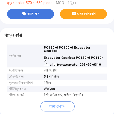
মূল্য：dollar 570 ~ 650 piece
MOQ：1 টুকরা
ভালো দাম
এখন যোগাযোগ
পণ্যের বর্ণনা
PC120-6 PC100-6 Excavator
Gearbox
,
লক্ষণীয় করা
Excavator Gearbox PC130-6 PC110-
7
,
final drive excavator 203-60-6310
উৎপত্তি স্থল
গুয়াংডং, চীন
ডেলিভারি সময়
5-8 কার্য দিবস
ন্যূনতম চাহিদার পরিমাণ
1 টুকরা
পরিচিতিমুলক নাম
Weiyou
পরিশোধের শর্ত
টি/টি, মাস্টার কার্ড, আলিপে...ইত্যাদি।
আরো দেখুন