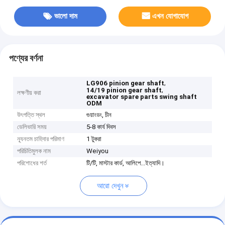
ভালো দাম
এখন যোগাযোগ
পণ্যের বর্ণনা
,
LG906 pinion gear shaft
,
14/19 pinion gear shaft
লক্ষণীয় করা
excavator spare parts swing shaft
ODM
উৎপত্তি স্থল
গুয়াংডং, চীন
ডেলিভারি সময়
5-8 কার্য দিবস
ন্যূনতম চাহিদার পরিমাণ
1 টুকরা
পরিচিতিমুলক নাম
Weiyou
পরিশোধের শর্ত
টি/টি, মাস্টার কার্ড, আলিপে...ইত্যাদি।
আরো দেখুন