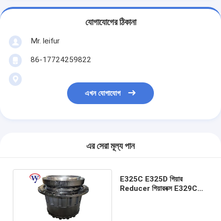
যোগাযোগের ঠিকানা
Mr. leifur
86-17724259822
এখন যোগাযোগ
এর সেরা মূল্য পান
E325C E325D গিয়ার
Reducer গিয়ারবক্স E329C
E320 মোটর হ্রাস গিয়ারবক্স 191-
2682