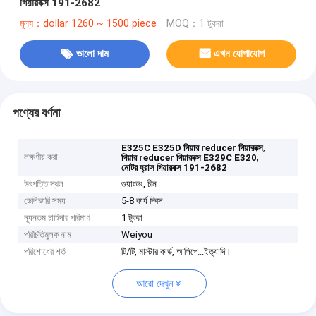
গিয়ারবক্স 191-2682
মূল্য：dollar 1260 ~ 1500 piece
MOQ：1 টুকরা
ভালো দাম
এখন যোগাযোগ
পণ্যের বর্ণনা
,
E325C E325D গিয়ার reducer গিয়ারবক্স
লক্ষণীয় করা
,
গিয়ার reducer গিয়ারবক্স E329C E320
মোটর হ্রাস গিয়ারবক্স 191-2682
উৎপত্তি স্থল
গুয়াংডং, চীন
ডেলিভারি সময়
5-8 কার্য দিবস
ন্যূনতম চাহিদার পরিমাণ
1 টুকরা
পরিচিতিমুলক নাম
Weiyou
পরিশোধের শর্ত
টি/টি, মাস্টার কার্ড, আলিপে...ইত্যাদি।
আরো দেখুন