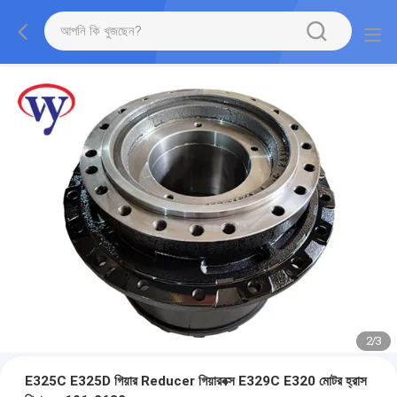
2
/
3
E325C E325D গিয়ার Reducer গিয়ারবক্স E329C E320 মোটর হ্রাস