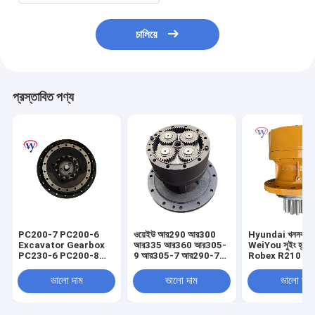
চালিয়ে
প্রস্তাবিত পণ্য
PC200-7 PC200-6
ওয়েইউ আর290 আর300
Hyundai খননকারীর
Excavator Gearbox
আর335 আর360 আর305-
WeiYou সুইং হ্রাস গ
PC230-6 PC200-8
9 আর305-7 আর290-7
Robex R210 R
Reduction Drive
এক্সকাভেটর সুইং রিডাকশন
সুইং গিয়ারবক্স 31N6
Gearbox 20Y-27-
গিয়ারবক্স রোটারি রিডাক্টর
10180 31N6-1
ভালো দাম
ভালো দাম
ভালো দাম
00300
31এন9-10181 31এন9-
10180