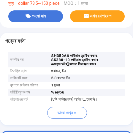
মূল্য：dollar 73.5~150 piece
MOQ：1 টুকরা
ভালো দাম
এখন যোগাযোগ
পণ্যের বর্ণনা
,
SH350A6 ফাইনাল ড্রাইভ কভার
লক্ষণীয় করা
,
SK380-10 ফাইনাল ড্রাইভ কভার
এক্সক্যাভেটর ট্র্যাভেল গিয়ারবক্স কভার
উৎপত্তি স্থল
গুয়াংডং, চীন
ডেলিভারি সময়
5-8 কাজের দিন
ন্যূনতম চাহিদার পরিমাণ
1 টুকরা
পরিচিতিমুলক নাম
Weiyou
পরিশোধের শর্ত
টি/টি, মাস্টার কার্ড, আলিপে...ইত্যাদি।
আরো দেখুন