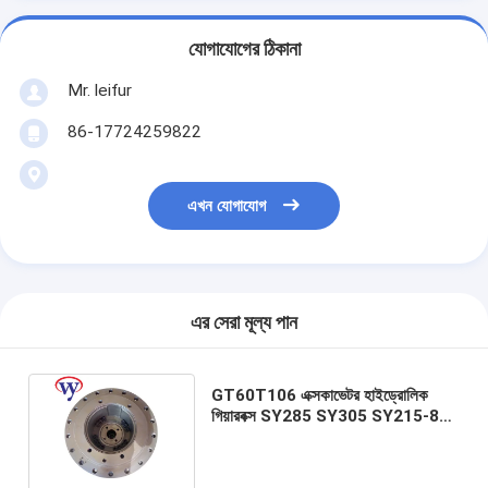
যোগাযোগের ঠিকানা
Mr. leifur
86-17724259822
এখন যোগাযোগ
এর সেরা মূল্য পান
GT60T106 এক্সকাভেটর হাইড্রোলিক
গিয়ারবক্স SY285 SY305 SY215-8
SY215-8S SY285 খুচরা যন্ত্রাংশ