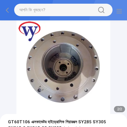
2
/
2
GT60T106 এক্সকাভেটর হাইড্রোলিক গিয়ারবক্স SY285 SY305