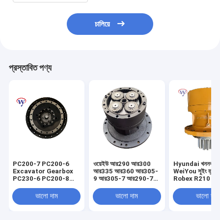
চালিয়ে
প্রস্তাবিত পণ্য
PC200-7 PC200-6
ওয়েইউ আর290 আর300
Hyundai খননকারীর
Excavator Gearbox
আর335 আর360 আর305-
WeiYou সুইং হ্রাস গ
PC230-6 PC200-8
9 আর305-7 আর290-7
Robex R210 R
Reduction Drive
এক্সকাভেটর সুইং রিডাকশন
সুইং গিয়ারবক্স 31N6
Gearbox 20Y-27-
গিয়ারবক্স রোটারি রিডাক্টর
10180 31N6-1
ভালো দাম
ভালো দাম
ভালো দাম
00300
31এন9-10181 31এন9-
10180