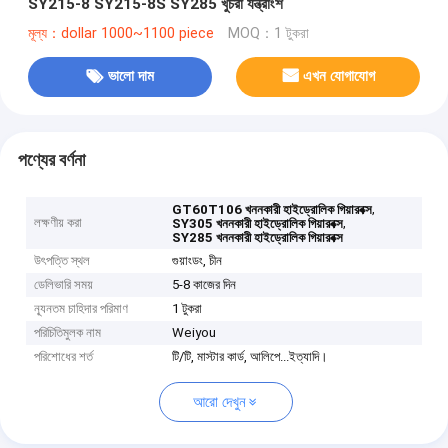
SY215-8 SY215-8S SY285 খুচরা যন্ত্রাংশ
মূল্য：dollar 1000~1100 piece
MOQ：1 টুকরা
ভালো দাম
এখন যোগাযোগ
পণ্যের বর্ণনা
,
GT60T106 খননকারী হাইড্রোলিক গিয়ারবক্স
লক্ষণীয় করা
,
SY305 খননকারী হাইড্রোলিক গিয়ারবক্স
SY285 খননকারী হাইড্রোলিক গিয়ারবক্স
উৎপত্তি স্থল
গুয়াংডং, চীন
ডেলিভারি সময়
5-8 কাজের দিন
ন্যূনতম চাহিদার পরিমাণ
1 টুকরা
পরিচিতিমুলক নাম
Weiyou
পরিশোধের শর্ত
টি/টি, মাস্টার কার্ড, আলিপে...ইত্যাদি।
আরো দেখুন