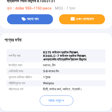
হুড্রোলিক গিয়ার রিডুসার K1003131
মূল্য：dollar 950~1150 piece
MOQ：1 টুকরা
ভালো দাম
এখন যোগাযোগ
পণ্যের বর্ণনা
,
R375 ফাইনাল ড্রাইভ গিয়ারবক্স
লক্ষণীয় করা
,
R360LC-7 ফাইনাল ড্রাইভ গিয়ারবক্স
এক্সক্যাভেটর হাইড্রোলিক ট্রাভেল রিডুসার
উৎপত্তি স্থল
গুয়াংডং, চীন
ডেলিভারি সময়
5-8 কাজের দিন
ন্যূনতম চাহিদার পরিমাণ
1 টুকরা
পরিচিতিমুলক নাম
Weiyou
পরিশোধের শর্ত
টি/টি, মাস্টার কার্ড, আলিপে...ইত্যাদি।
আরো দেখুন