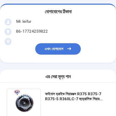
যোগাযোগের ঠিকানা
Mr. leifur
86-17724259822
এখন যোগাযোগ
এর সেরা মূল্য পান
ফাইনাল ড্রাইভ গিয়ারবক্স R375 R375-7
R375-5 R360LC-7 হুড্রোলিক গিয়ার
রিডুসার K1003131