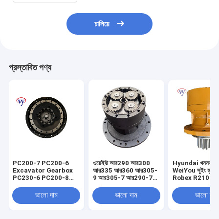
চালিয়ে
প্রস্তাবিত পণ্য
PC200-7 PC200-6
ওয়েইউ আর290 আর300
Hyundai খননকারীর
Excavator Gearbox
আর335 আর360 আর305-
WeiYou সুইং হ্রাস গ
PC230-6 PC200-8
9 আর305-7 আর290-7
Robex R210 R
Reduction Drive
এক্সকাভেটর সুইং রিডাকশন
সুইং গিয়ারবক্স 31N6
Gearbox 20Y-27-
গিয়ারবক্স রোটারি রিডাক্টর
10180 31N6-1
ভালো দাম
ভালো দাম
ভালো দাম
00300
31এন9-10181 31এন9-
10180