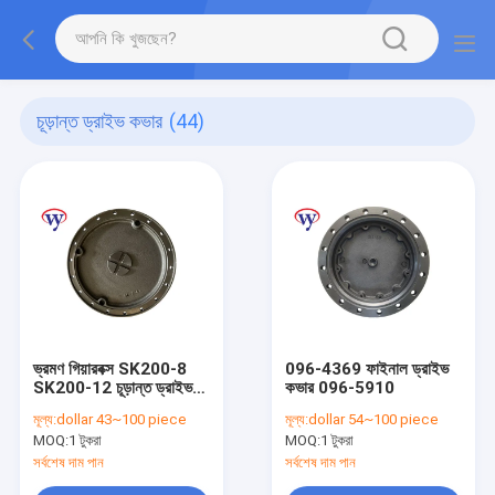
চূড়ান্ত ড্রাইভ কভার
(44)
ভ্রমণ গিয়ারবক্স SK200-8
096-4369 ফাইনাল ড্রাইভ
SK200-12 চূড়ান্ত ড্রাইভ
কভার 096-5910
কভার
মূল্য:
dollar 43~100 piece
মূল্য:
dollar 54~100 piece
YN15V00037S014
MOQ:
1 টুকরা
MOQ:
1 টুকরা
সর্বশেষ দাম পান
সর্বশেষ দাম পান