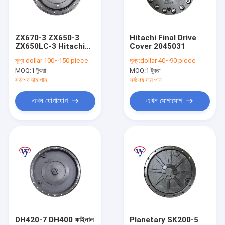
আমাদের সম্বন্ধে
কারখানা ভ্রমণ
ZX670-3 ZX650-3
Hitachi Final Drive
ZX650LC-3 Hitachi
Cover 2045031
গুণগত মান নিয়ন্ত্রণ
খুচরা যন্ত্রাংশ গিয়ারবক্স কভার
মূল্য:
dollar 100~150 piece
মূল্য:
dollar 40~90 piece
0985629 4672724
MOQ:
1 টুকরা
MOQ:
1 টুকরা
যোগাযোগ করুন
সর্বশেষ দাম পান
সর্বশেষ দাম পান
খবর
এখন যোগাযোগ
এখন যোগাযোগ
মামলা
একটি উদ্ধৃতি অনুরোধ করুন
খননকারী গিয়ারবক্স
খননকারী সুইং গিয়ারবক্স
DH420-7 DH400 ফাইনাল
Planetary SK200-5