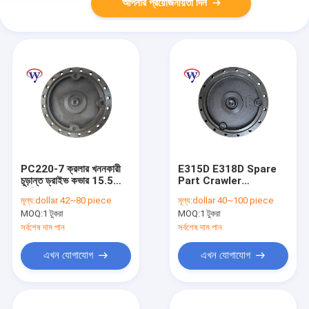
আপনার প্রয়োজনীয়তা দিন
PC220-7 ক্রলার খননকারী
E315D E318D Spare
চূড়ান্ত ড্রাইভ কভার 15.5
Part Crawler
কেজি 22U-27-21192
Excavator Final Drive
মূল্য:
dollar 42~80 piece
মূল্য:
dollar 40~100 piece
কোমাটসু খননকারী খুচরা যন্ত্রাংশ
Parts Cover
MOQ:
1 টুকরা
MOQ:
1 টুকরা
সর্বশেষ দাম পান
সর্বশেষ দাম পান
এখন যোগাযোগ
এখন যোগাযোগ