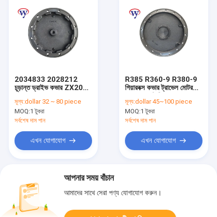
2034833 2028212
R385 R360-9 R380-9
চূড়ান্ত ড্রাইভ কভার ZX200
গিয়ারবক্স কভার ট্রাভেল মোটর
ZX160LC-3 ZX200-5G
কভার প্ল্যানেটারি
মূল্য:
dollar 32 ~ 80 piece
মূল্য:
dollar 45~100 piece
জ্যাক্সিসের জন্য
MOQ:
1 টুকরা
MOQ:
1 টুকরা
সর্বশেষ দাম পান
সর্বশেষ দাম পান
এখন যোগাযোগ
এখন যোগাযোগ
আপনার সময় বাঁচান
আমাদের সাথে সেরা পণ্য যোগাযোগ করুন।