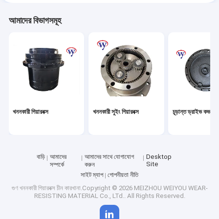
আমাদের বিভাগসমূহ
খননকারী গিয়ারবক্স
খননকারী সুইং গিয়ারবক্স
চূড়ান্ত ড্রাইভ কভার
বাড়ি
আমাদের
আমাদের সাথে যোগাযোগ
Desktop
Site
সম্পর্কে
করুন
সাইট ম্যাপ
গোপনীয়তা নীতি
গুণ
খননকারী গিয়ারবক্স
চীন কারখানা.Copyright © 2026 MEIZHOU WEIYOU WEAR-
RESISTING MATERIAL Co., LTd.. All Rights Reserved.