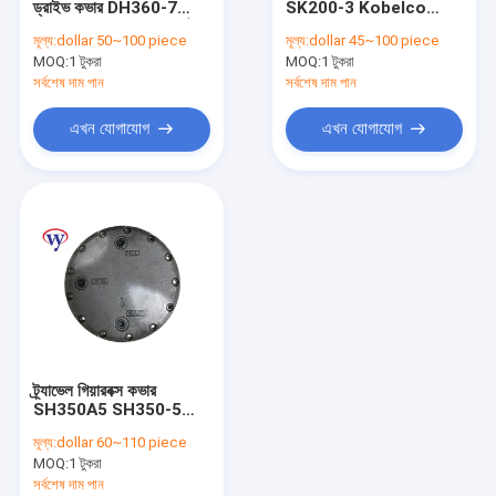
ড্রাইভ কভার DH360-7
SK200-3 Kobelco
চূড়ান্ত ড্রাইভ কভার
DH360-5 ডেভু এক্সক্যাভেটর
Final Drive Cover
মূল্য:
dollar 50~100 piece
মূল্য:
dollar 45~100 piece
পার্টস কভার
SK200-1 2414N4376
MOQ:
গ্রহ ক্যারিয়ার সমাবেশ
1 টুকরা
MOQ:
1 টুকরা
সর্বশেষ দাম পান
সর্বশেষ দাম পান
ফাইনাল ড্রাইভ হাব
এখন যোগাযোগ
এখন যোগাযোগ
Swing Pinion
Final Drive Housing
Gearbox Ring Gear
প্ল্যানেটারি গিয়ার ক্যারিয়ার
খননকারী জলবাহী মোটর
ট্র্যাভেল গিয়ারবক্স কভার
খননকারক ড্রাইভ মোটর
SH350A5 SH350-5
CX360 CX300 এর জন্য
মূল্য:
dollar 60~110 piece
20 হোল মোটর কভার
মোটর গিয়ারবক্স যন্ত্রাংশ
MOQ:
1 টুকরা
সর্বশেষ দাম পান