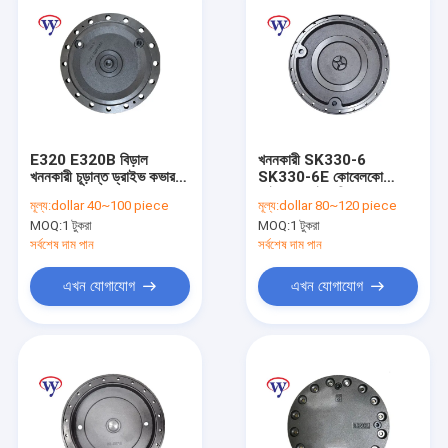
E320 E320B বিড়াল
খননকারী SK330-6
খননকারী চূড়ান্ত ড্রাইভ কভার
SK330-6E কোবেলকো
E320C E320D E323D
ফাইনাল ড্রাইভ গিয়ারবক্স কভার
মূল্য:
dollar 40~100 piece
মূল্য:
dollar 80~120 piece
7Y1426 চূড়ান্ত ড্রাইভ অংশ
পার্টস শুঁয়োপোকা
MOQ:
1 টুকরা
MOQ:
1 টুকরা
সর্বশেষ দাম পান
সর্বশেষ দাম পান
এখন যোগাযোগ
এখন যোগাযোগ
বাড়ি
পণ্য
ভিডিও