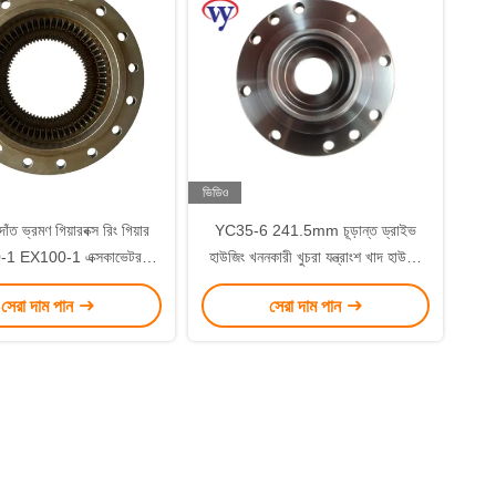
ভিডিও
ঁত ভ্রমণ গিয়ারবক্স রিং গিয়ার
YC35-6 241.5mm চূড়ান্ত ড্রাইভ
1 EX100-1 এক্সকাভেটর
হাউজিং খননকারী খুচরা যন্ত্রাংশ খাদ হাউজিং
1010014
13kg
সেরা দাম পান
সেরা দাম পান