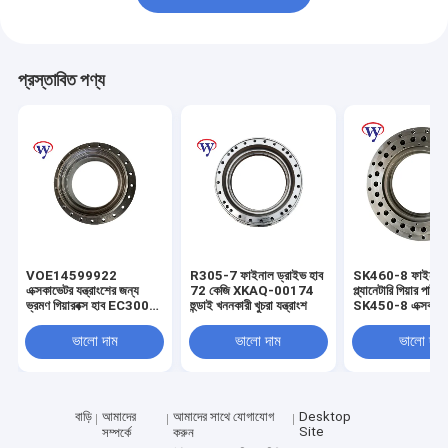
প্রস্তাবিত পণ্য
VOE14599922
R305-7 ফাইনাল ড্রাইভ হাব
SK460-8 ফাইনাল ড
এক্সকাভেটর যন্ত্রাংশের জন্য
72 কেজি XKAQ-00174
প্ল্যানেটারি গিয়ার পার্টস
ভ্রমণ গিয়ারবক্স হাব EC300D
হুন্ডাই খননকারী খুচরা যন্ত্রাংশ
SK450-8 এক্সকাভেট
হাব হাউজিং
ভালো দাম
ভালো দাম
ভালো দাম
বাড়ি
আমাদের
আমাদের সাথে যোগাযোগ
Desktop
Site
সম্পর্কে
করুন