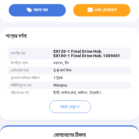
ভালো দাম
এখন যোগাযোগ
পণ্যের বর্ণনা
,
EX120-1 Final Drive Hub
লক্ষণীয় করা
,
EX100-1 Final Drive Hub
1009401
উৎপত্তি স্থল
গুয়াংডং, চীন
ডেলিভারি সময়
5-8 কার্য দিবস
ন্যূনতম চাহিদার পরিমাণ
1 টুকরা
পরিচিতিমুলক নাম
Weiyou
পরিশোধের শর্ত
টি/টি, মাস্টার কার্ড, আলিপে...ইত্যাদি।
আরো দেখুন
যোগাযোগের ঠিকানা