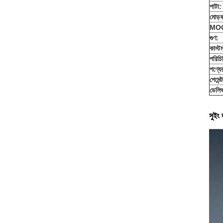
পাটা:
মোড়
MO
গুণ:
কাস্ট
পরিচি
পণ্যে
পেমেন্
ডেলিভ
সুইং 