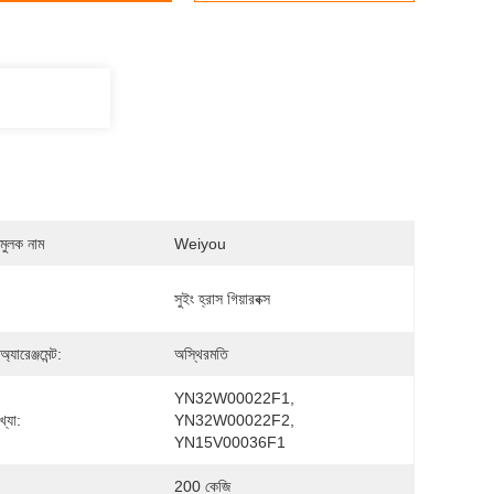
মুলক নাম
Weiyou
সুইং হ্রাস গিয়ারবক্স
অ্যারেঞ্জমেন্ট:
অস্থিরমতি
YN32W00022F1, 
্যা:
YN32W00022F2, 
YN15V00036F1
200 কেজি