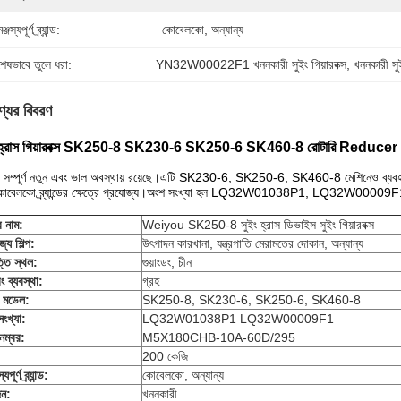
্জস্যপূর্ণ ব্র্যান্ড:
কোবেলকো, অন্যান্য
শেষভাবে তুলে ধরা:
YN32W00022F1 খননকারী সুইং গিয়ারবক্স
, 
খননকারী 
্যের বিবরণ
ং হ্রাস গিয়ারবক্স SK250-8 SK230-6 SK250-6 SK460-8 রোটারি R
ি সম্পূর্ণ নতুন এবং ভাল অবস্থায় রয়েছে।এটি SK230-6, SK250-6, SK460-8 মেশিনেও ব্যবহ
কোবেলকো ব্র্যান্ডের ক্ষেত্রে প্রযোজ্য।অংশ সংখ্যা হল LQ32W01038P1, LQ32W0000
র নাম:
Weiyou SK250-8 সুইং হ্রাস ডিভাইস সুইং গিয়ারবক্স
্য শিল্প:
উৎপাদন কারখানা, যন্ত্রপাতি মেরামতের দোকান, অন্যান্য
তি স্থল:
গুয়াংডং, চীন
িং ব্যবস্থা:
গ্রহ
ন মডেল:
SK250-8, SK230-6, SK250-6, SK460-8
ংখ্যা:
LQ32W01038P1 LQ32W00009F1
 নম্বর:
M5X180CHB-10A-60D/295
200 কেজি
যপূর্ণ ব্র্যান্ড:
কোবেলকো, অন্যান্য
ন:
খননকারী