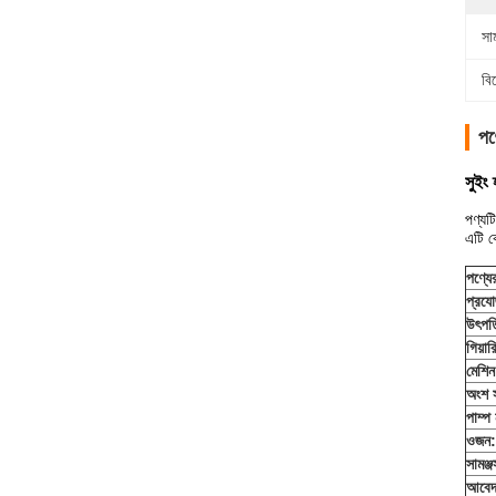
সামঞ
বি
পণ
সুই
পণ্যট
এটি 
পণ্যে
প্রযোজ
উৎপত্
গিয়ার
মেশি
অংশ স
পাম্প
ওজন:
সামঞ্জস্
আবেদ