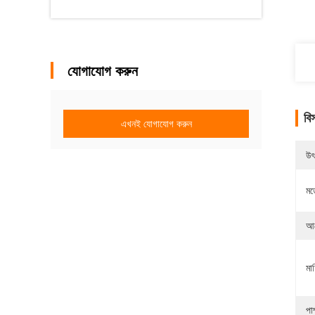
যোগাযোগ করুন
বি
এখনই যোগাযোগ করুন
উৎ
মড
আব
মা
পা