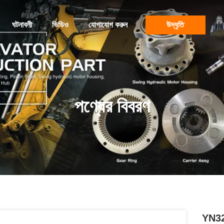
ঘটনাবলী
ভিডিও
যোগাযোগ করুন
উদ্ধৃতি
পণ্যের বিবরণ
YN32W