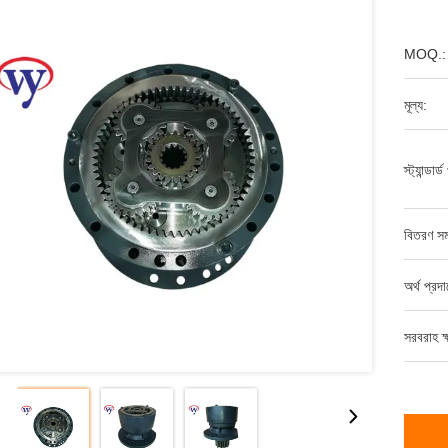
MOQ.:
মূল্য:
স্ট্যান্ডার
বিতরণ সম
অর্থ প্রদ
সরবরাহ ক্