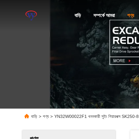
বাড়ি
সম্পর্কে আমরা
পণ্য
বাড়ি
>
পণ্য
>
YN32W00022F1 খননকারী সুইং গিয়ারবক্স SK250-8
পণ্য