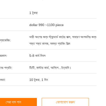
1 টুকরা
dollar 990 ~1100 piece
ভারী অংশের জন্য স্ট্যান্ডার্ড কাঠের বাক্স, সাধারণ অংশগুলির জন্য
্ড প্যাকেজিং:
শক্ত শক্ত কাগজ, সমস্ত প্যাকিং ফিল্ম
য়কাল:
5-8 কার্য দিবস
ানের পদ্ধতি:
টি/টি, মাস্টার কার্ড, আলিপে...ইত্যাদি।
ষমতা:
10 টুকরা, 1 দিন
সেরা দাম পান
যোগাযোগ করুন