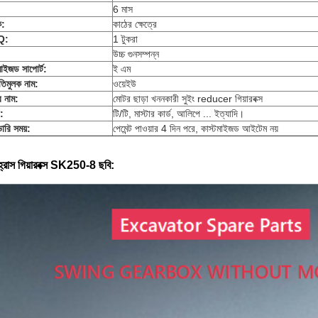
6 মাস
ক:
কাঠের ক্ষেত্রে
Q:
1 টুকরা
উচ্চ গুনসম্পন্ন
মাইজড সাপোর্ট:
ই এম
তিমুলক নাম:
ওয়েইউ
র নাম:
মোটর ছাড়া খননকারী সুইং reducer গিয়ারবক্স
ট:
টি/টি, মাস্টার কার্ড, আলিপে ... ইত্যাদি।
ারি সময়:
পেমেন্ট পাওয়ার 4 দিন পরে, কাস্টমাইজড আইটেম নয়
হ্রাস গিয়ারবক্স SK250-8 ছবি: