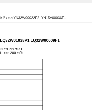
সুইং গিয়ারবক্স YN32W00022F2
, 
YN15V00036F1
educer LQ32W01038P1 LQ32W00009F1
ার করা যেতে পারে।
9F1।ওজন 200 কেজি।