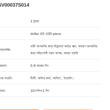
5V00037S014
1 টুকরা
dollar 43~100 piece
ভারী অংশগুলির জন্য স্ট্যান্ডার্ড কাঠের বাক্স, সাধারণ অংশগুলির
্ড প্যাকেজিং:
জন্য শক্তিশালী শক্ত কাগজ, সমস্ত প্যাকি
য়কাল:
5-8 কাজের দিন
ানের পদ্ধতি:
টি/টি, মাস্টার কার্ড, আলিপে...ইত্যাদি।
ষমতা:
10+পিস+1 দিন