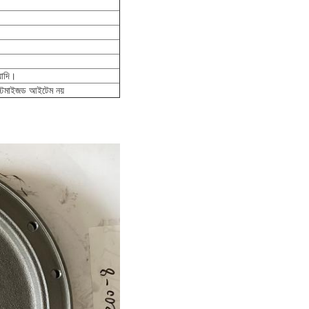
যাদি।
াস্টমাইজড আইটেম নয়