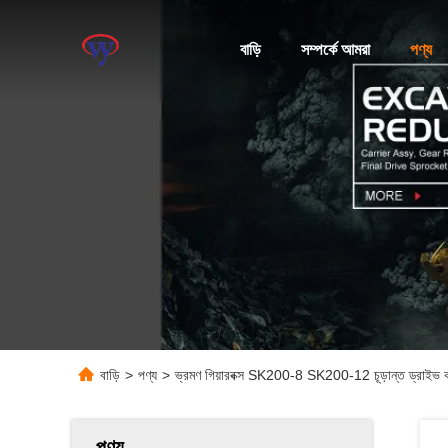
বাড়ি
সম্পর্কে আমরা
পণ্য
বাড়ি
>
পণ্য
>
ভ্রমণ গিয়ারবক্স SK200-8 SK200-12 চূড়ান্ত ড্
পণ্য