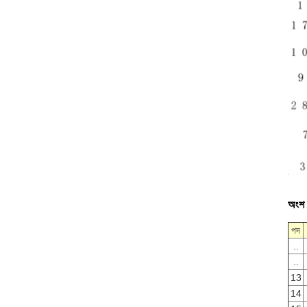
অংশ
পদ
..
..
13
14