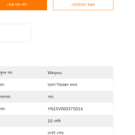
সেরা দাম পান
যোগাযোগ করুন
মুলক নাম
Weiyou
নাম:
ভ্রমণ গিয়ারবক্স কভার
 ব্যবস্থা:
গ্রহ
্যা:
YN15V00037S014
10 কেজি
:
ঢালাই লোহা