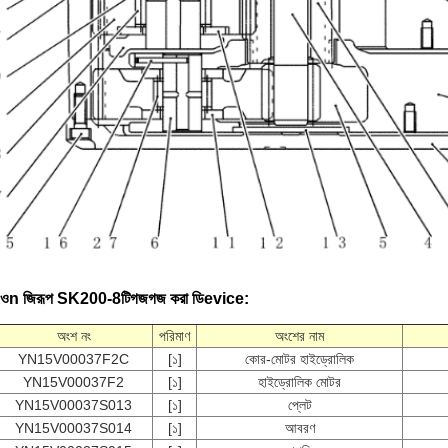
ও
n
জি
রূপ SK200-8
টি
গজগজ করা
ডি
evice
:
অংশ নং
পরিমাণ
অংশের নাম
YN15V00037F2C
[১]
কোর-মোটর হাইড্রোলিক
YN15V00037F2
[১]
হাইড্রোলিক মোটর
YN15V00037S013
[১]
প্লেট
YN15V00037S014
[১]
আবরণ