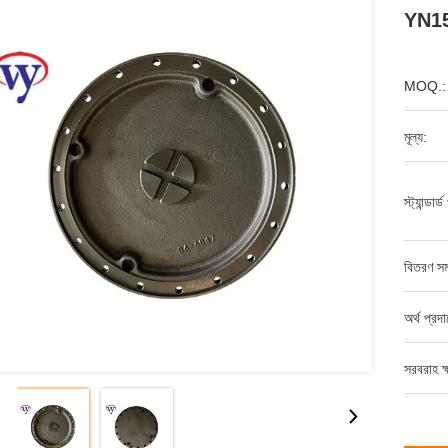
YN1
MOQ.:
মূল্য:
স্ট্যান্ডার
বিতরণ সম
অর্থ প্রদ
সরবরাহ ক্