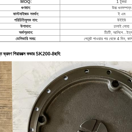
MOQ:
1 টুকরা
গুণমান:
উচ্চ গুনসম্পন্ন
কাস্টমাইজড সমর্থন:
ই এম
পরিচিতিমুলক নাম:
উইইউ
উপাদান:
ঢালাই লোহা
অর্থপ্রদান:
টি/টি, আলিপে...ইত্
ডেলিভারি সময়:
পেমেন্ট পাওয়ার পর থেকে 4 দিন, ক
ান্ত ভ্রমণ গিয়ারবক্স কভার SK200-8
ছবি: