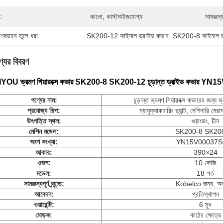
:
কালো, কাস্টমাইজযোগ্য
সামঞ্জস্যপূ
শেষভাবে তুলে ধরা:
SK200-12 ফাইনাল ড্রাইভ কভার
, 
SK200-8 ফাইনাল ড
্যের বিবরণ
OU ভ্রমণ গিয়ারবক্স কভার SK200-8 SK200-12 চূড়ান্ত ড্রাইভ কভার Y
পণ্যের নাম
:
চূড়ান্ত ভ্রমণ গিয়ারবক্স কভারের জন্য ভ
প্রযোজ্য শিল্প:
ম্যানুফ্যাকচারিং প্ল্যান্ট, মেশিনারি ম
উৎপত্তি স্থল:
গুয়াংডং, চীন
মেশিন মডেল:
SK200-8 SK20
অংশ সংখ্যা:
YN15V00037S
আকার:
390×24
ওজন:
10 কেজি
মডেল:
18 গর্ত
সামঞ্জস্যপূর্ণ ব্র্যান্ড:
Kobelco জন্য, অন্
আবেদন:
প্রতিস্থাপন
ওয়ারেন্টি:
6 মুখ
মোড়ক:
কাঠের ক্ষেত্রে