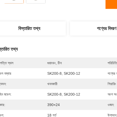
বিস্তারিত তথ্য
পণ্যের বিবরণ
স্তারিত তথ্য
পত্তি স্থল
গুয়াংডং, চীন
পরিচিতি
েল নম্বার
SK200-8, SK200-12
পণ্যের 
েদন:
খননকারী
গিয়ারিং
হিন মডেল:
SK200-8, SK200-12
অংশ সংখ
কার:
390×24
ওজন:
েল:
18 গর্ত
উপাদান