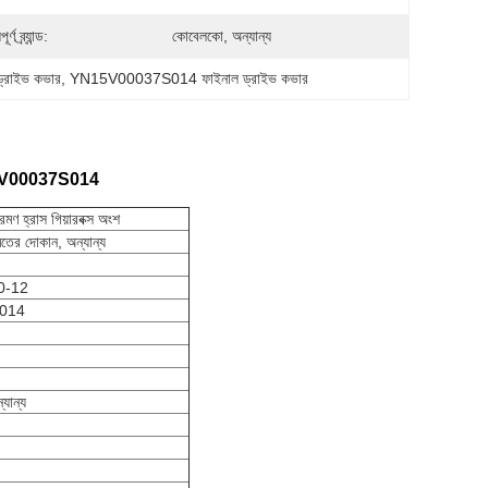
র্ণ ব্র্যান্ড:
কোবেলকো, অন্যান্য
্রাইভ কভার
, 
YN15V00037S014 ফাইনাল ড্রাইভ কভার
N15V00037S014​
্রমণ হ্রাস গিয়ারবক্স অংশ
েরামতের দোকান, অন্যান্য
0-12
014
যান্য