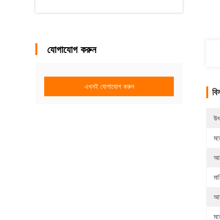
যোগাযোগ করুন
এখনই যোগাযোগ করুন
বি
উৎ
মড
আব
মা
আ
মড