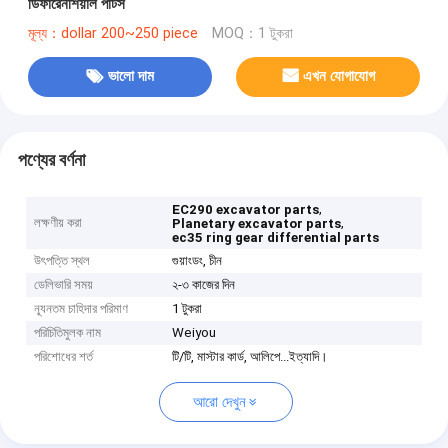
ডিফারেনশিয়াল পার্টস
মূল্য：dollar 200~250 piece
MOQ：1 টুকরা
ভালো দাম
এখন যোগাযোগ
পণ্যের বর্ণনা
,
EC290 excavator parts
লক্ষণীয় করা
,
Planetary excavator parts
ec35 ring gear differential parts
উৎপত্তি স্থল
গুয়াংডং, চীন
ডেলিভারি সময়
২-৩ কাজের দিন
ন্যূনতম চাহিদার পরিমাণ
1 টুকরা
পরিচিতিমুলক নাম
Weiyou
পরিশোধের শর্ত
টি/টি, মাস্টার কার্ড, আলিপে...ইত্যাদি।
আরো দেখুন