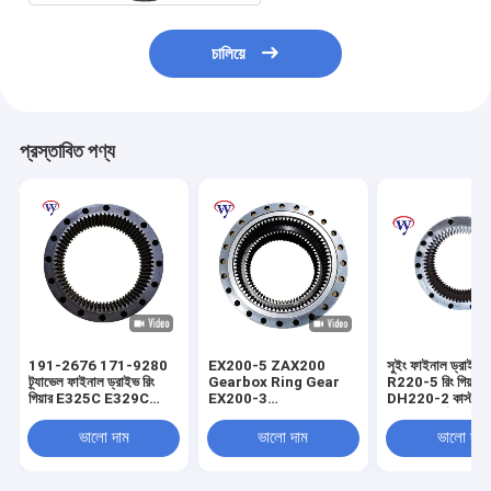
চালিয়ে
প্রস্তাবিত পণ্য
191-2676 171-9280
EX200-5 ZAX200
সুইং ফাইনাল ড্রাই
ট্র্যাভেল ফাইনাল ড্রাইভ রিং
Gearbox Ring Gear
R220-5 রিং গিয়ার বক
গিয়ার E325C E329C
EX200-3
DH220-2 কাস্টম রি
E329D E324 E324D
Synchronizer Ring
পিনিয়ন গিয়ার্স
1020184 1018789
ভালো দাম
ভালো দাম
ভালো দাম
1025787