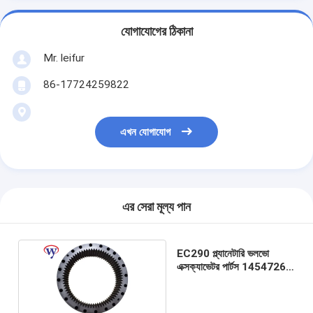
যোগাযোগের ঠিকানা
Mr. leifur
86-17724259822
এখন যোগাযোগ
এর সেরা মূল্য পান
EC290 প্ল্যানেটারি ভলভো
এক্সক্যাভেটর পার্টস 14547266
রিং গিয়ার ডিফারেনশিয়াল পার্টস