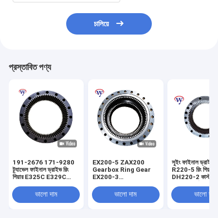
চালিয়ে
প্রস্তাবিত পণ্য
191-2676 171-9280
EX200-5 ZAX200
সুইং ফাইনাল ড্রাই
ট্র্যাভেল ফাইনাল ড্রাইভ রিং
Gearbox Ring Gear
R220-5 রিং গিয়ার বক
গিয়ার E325C E329C
EX200-3
DH220-2 কাস্টম রি
E329D E324 E324D
Synchronizer Ring
পিনিয়ন গিয়ার্স
1020184 1018789
ভালো দাম
ভালো দাম
ভালো দাম
1025787