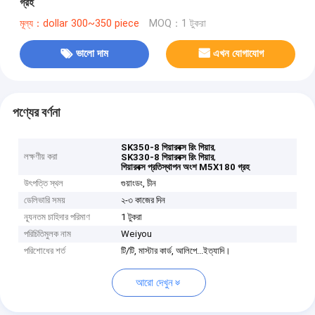
গ্রহ
মূল্য：dollar 300~350 piece
MOQ：1 টুকরা
ভালো দাম
এখন যোগাযোগ
পণ্যের বর্ণনা
,
SK350-8 গিয়ারবক্স রিং গিয়ার
লক্ষণীয় করা
,
SK330-8 গিয়ারবক্স রিং গিয়ার
গিয়ারবক্স প্রতিস্থাপন অংশ M5X180 গ্রহ
উৎপত্তি স্থল
গুয়াংডং, চীন
ডেলিভারি সময়
২-৩ কাজের দিন
ন্যূনতম চাহিদার পরিমাণ
1 টুকরা
পরিচিতিমুলক নাম
Weiyou
পরিশোধের শর্ত
টি/টি, মাস্টার কার্ড, আলিপে...ইত্যাদি।
আরো দেখুন