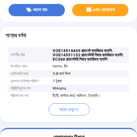
ভালো দাম
এখন যোগাযোগ
পণ্যের বর্ণনা
,
VOE14516449 প্ল্যানেট ক্যারিয়ার অ্যাসি
লক্ষণীয় করা
,
VOE14551152 প্ল্যানেটারি গিয়ার ক্যারিয়ার অ্যাসি
EC360 প্ল্যানেটারি গিয়ার ক্যারিয়ার অ্যাসি
উৎপত্তি স্থল
গুয়াংডং, চীন
ডেলিভারি সময়
5-8 কার্য দিবস
ন্যূনতম চাহিদার পরিমাণ
1 টুকরা
পরিচিতিমুলক নাম
Weiyou
পরিশোধের শর্ত
টি/টি, মাস্টার কার্ড, আলিপে...ইত্যাদি।
আরো দেখুন