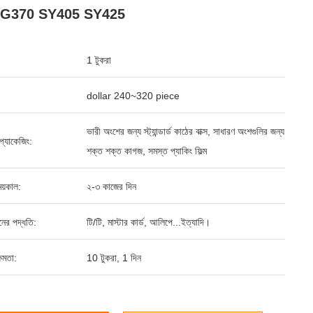
G370 SY405 SY425
1 টুকরা
dollar 240~320 piece
ভারী অংশের জন্য স্ট্যান্ডার্ড কাঠের বাক্স, সাধারণ অংশগুলির জন্য
্ড প্যাকেজিং:
শক্ত শক্ত কাগজ, সমস্ত প্যাকিং ফিল্ম
য়কাল:
২-৩ কাজের দিন
ানের পদ্ধতি:
টি/টি, মাস্টার কার্ড, আলিপে...ইত্যাদি।
ষমতা:
10 টুকরা, 1 দিন