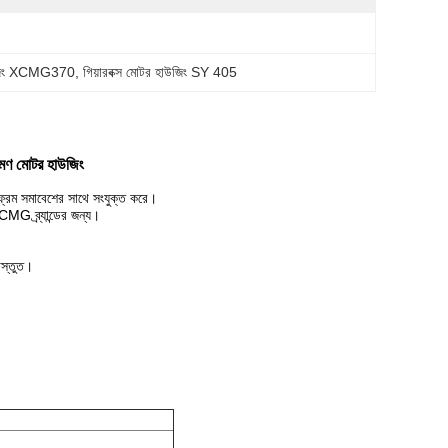
াউজিং XCMG370
, 
গিয়ারবক্স মোটর হাউজিং SY 405
ণ মোটর হাউজিং
্রেম সমাবেশের সাথে সংযুক্ত করে।
 ব্র্যান্ডের জন্য।
স্তুত।