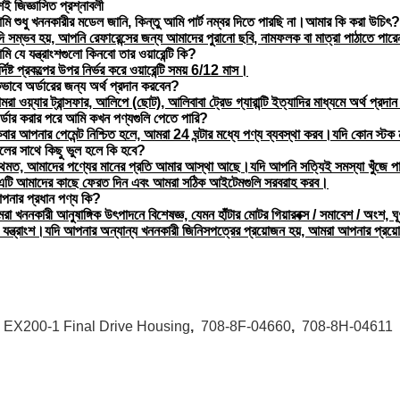
়শই জিজ্ঞাসিত প্রশ্নাবলী
ি শুধু খননকারীর মডেল জানি, কিন্তু আমি পার্ট নম্বর দিতে পারছি না।আমার কি করা উচিৎ?
ি সম্ভব হয়, আপনি রেফারেন্সের জন্য আমাদের পুরানো ছবি, নামফলক বা মাত্রা পাঠাতে পার
ি যে যন্ত্রাংশগুলো কিনবো তার ওয়ারেন্টি কি?
্দিষ্ট প্রকল্পের উপর নির্ভর করে ওয়ারেন্টি সময় 6/12 মাস।
ভাবে অর্ডারের জন্য অর্থ প্রদান করবেন?
া ওয়্যার ট্রান্সফার, আলিপে (ছোট), আলিবাবা ট্রেড গ্যারান্টি ইত্যাদির মাধ্যমে অর্থ প্রদ
র্ডার করার পরে আমি কখন পণ্যগুলি পেতে পারি?
বার আপনার পেমেন্ট নিশ্চিত হলে, আমরা 24 ঘন্টার মধ্যে পণ্য ব্যবস্থা করব।যদি কোন স্
ালের সাথে কিছু ভুল হলে কি হবে?
রথমত, আমাদের পণ্যের মানের প্রতি আমার আস্থা আছে।যদি আপনি সত্যিই সমস্যা খুঁজে পান,
এটি আমাদের কাছে ফেরত দিন এবং আমরা সঠিক আইটেমগুলি সরবরাহ করব।
পনার প্রধান পণ্য কি?
া খননকারী আনুষাঙ্গিক উৎপাদনে বিশেষজ্ঞ, যেমন হাঁটার মোটর গিয়ারবক্স / সমাবেশ / অংশ, ঘূর্ণম
র যন্ত্রাংশ।যদি আপনার অন্যান্য খননকারী জিনিসপত্রের প্রয়োজন হয়, আমরা আপনার প্রয়
:
EX200-1 Final Drive Housing
,
708-8F-04660
,
708-8H-04611