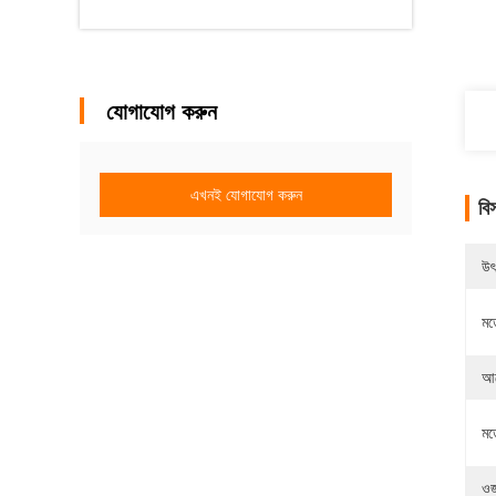
যোগাযোগ করুন
এখনই যোগাযোগ করুন
বি
উৎ
মড
আব
মড
ওজ