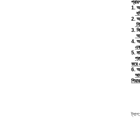
প্রায
1. আম
যদ
2. আম
নির
3. কি
আমর
4. অ
এক
5. ম
প্
করে 
6. আ
আমর
গিয়া
ট্যাগ