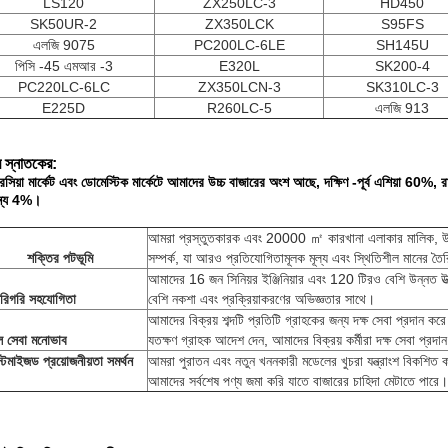
LS120
ZX250LC-3
HD450
SK50UR-2
ZX350LCK
S95FS
এলজি 9075
PC200LC-6LE
SH145U
পিসি -45 এমআর -3
E320L
SK200-4
PC220LC-6LC
ZX350LCN-3
SK310LC-3
E225D
R260LC-5
এলজি 913
 স্নাতকের:
রসিয়া মার্কেট এবং ডোমেস্টিক মার্কেটে আমাদের উচ্চ বাজারের অংশ আছে, দক্ষিণ -পূর্ব এশিয়া 
ান্য 4%।
আমরা প্রস্তুতকারক এবং 20000 ㎡ কারখানা এলাকার মালিক, উপ
শক্তির পটভূমি
সম্পর্ক, যা আরও প্রতিযোগিতামূলক মূল্য এবং স্থিতিশীল মানের তৈ
আমাদের 16 জন সিনিয়র ইঞ্জিনিয়ার এবং 120 টিরও বেশি উন্নত উত
রিগরি সহযোগিতা
বেশি নকশা এবং প্রক্রিয়াকরণের অভিজ্ঞতার সাথে।
আমাদের বিক্রয় শব্দটি প্রতিটি গ্রাহকের জন্য দক্ষ সেবা প্রদান 
ল সেবা মনোভাব
যতক্ষণ গ্রাহক আদেশ দেন, আমাদের বিক্রয় কর্মীরা দক্ষ সেবা প্রদ
্টমাইজড প্রয়োজনীয়তা সমর্থন
আমরা পুরাতন এবং নতুন খননকারী মডেলের খুচরা যন্ত্রাংশ বিকশিত 
আমাদের সর্বশেষ পণ্য জমা করি যাতে বাজারের চাহিদা মেটাতে পারে।