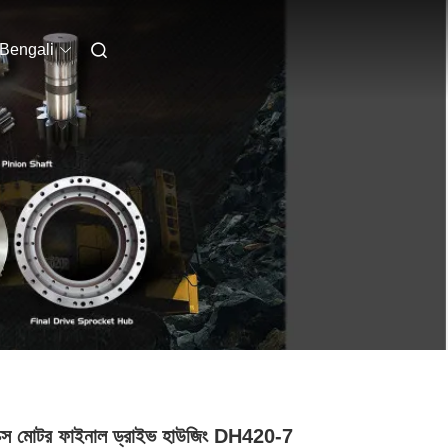
Bengali
রবক্স মোটর ফাইনাল ড্রাইভ হাউজিং DH420-7