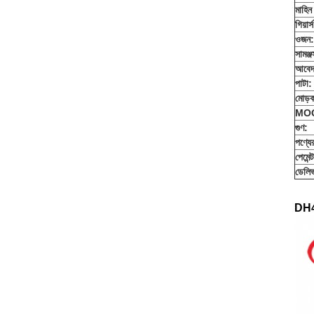
মাহিন
গিয়ার্
ওজন:
সামঞ্জস্
আবেদ
পাটা:
মোড়
MO
গুণ:
পণ্যে
পেমেন্
ডেলিভ
DH4