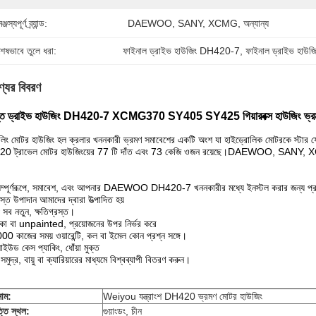
্জস্যপূর্ণ ব্র্যান্ড:
DAEWOO, SANY, XCMG, অন্যান্য
শেষভাবে তুলে ধরা:
ফাইনাল ড্রাইভ হাউজিং DH420-7
, 
ফাইনাল ড্রাইভ হ
্যের বিবরণ
ান্ত ড্রাইভ হাউজিং DH420-7 XCMG370 SY405 SY425 গিয়ারবক্স হাউজিং ভ্রম
েলিং মোটর হাউজিং হল ক্রলার খননকারী ভ্রমণ সমাবেশের একটি অংশ যা হাইড্রোলিক মোটরকে স্টার ফ
0 ট্রাভেল মোটর হাউজিংয়ের 77 টি দাঁত এবং 73 কেজি ওজন রয়েছে।DAEWOO, SANY, XCMG
্পূর্ণরূপে, সমাবেশ, এবং আপনার DAEWOO DH420-7 খননকারীর মধ্যে ইনস্টল করার জন্য প্র
্ত উপাদান আমাদের দ্বারা উত্পাদিত হয়
ব নতুন, ক্ষতিগ্রস্ত।
া বা unpainted, প্রয়োজনের উপর নির্ভর করে
0 কাজের সময় ওয়ারেন্টি, কল বা ইমেল কোন প্রশ্ন সঙ্গে।
াইউড কেস প্যাকিং, ধোঁয়া মুক্ত
ুদ্র, বায়ু বা ক্যারিয়ারের মাধ্যমে বিশ্বব্যাপী বিতরণ করুন।
াম:
Weiyou যন্ত্রাংশ DH420 ভ্রমণ মোটর হাউজিং
তি স্থল:
গুয়াংডং, চীন