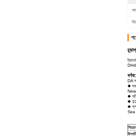
সামঞ
বি
পণ
চূড়
ট্রাভ
DH42
বর্ণনা:
DA সম
◆ সমস
New স
◆ আঁক
◆ 100
◆ প্ল
Sea সম
শিরোন
উৎপত্