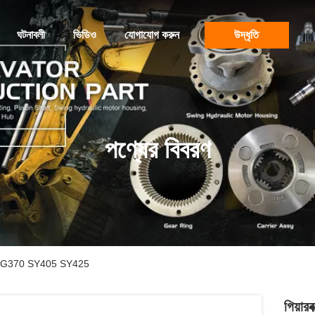
ঘটনাবলী
ভিডিও
যোগাযোগ করুন
উদ্ধৃতি
পণ্যের বিবরণ
7 XCMG370 SY405 SY425
গিয়া