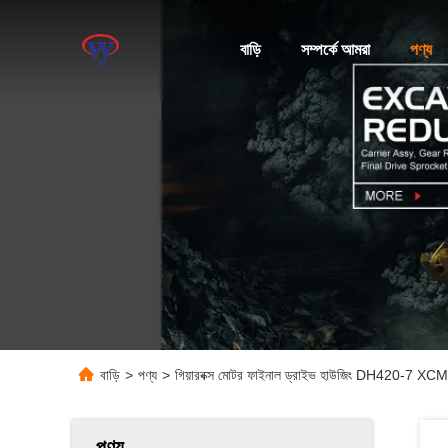
বাড়ি
সম্পর্কে আমরা
পণ্য
বাড়ি
>
পণ্য
>
গিয়ারবক্স মোটর ফাইনাল ড্রাইভ হাউজিং DH420-
পণ্য