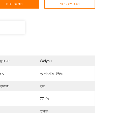
সেরা দাম পান
যোগাযোগ করুন
মুলক নাম
Weiyou
নাম:
ভ্রমণ মোটর হাউজিং
 ব্যবস্থা:
গ্রহ
77 দাঁত
:
ইস্পাত