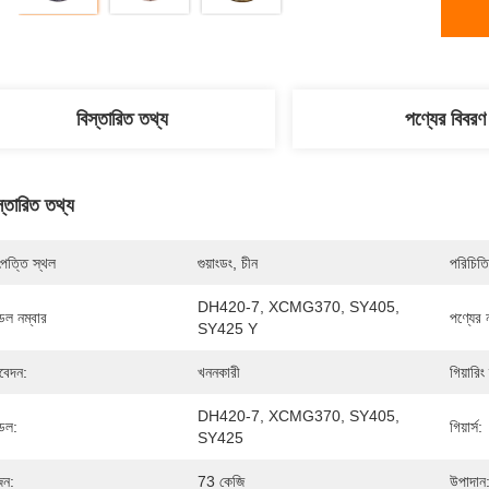
বিস্তারিত তথ্য
পণ্যের বিবরণ
স্তারিত তথ্য
পত্তি স্থল
গুয়াংডং, চীন
পরিচিতি
DH420-7, XCMG370, SY405, 
েল নম্বার
পণ্যের 
SY425 Y
েদন:
খননকারী
গিয়ারিং
DH420-7, XCMG370, SY405, 
েল:
গিয়ার্স:
SY425
ন:
73 কেজি
উপাদান