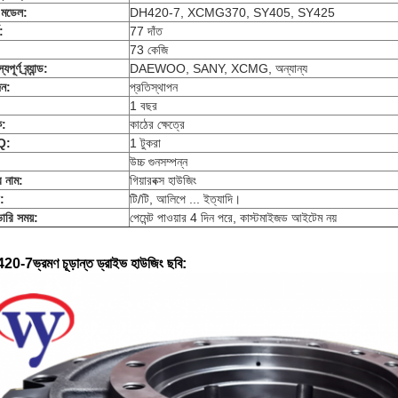
 মডেল:
DH420-7, XCMG370, SY405, SY425
স:
77 দাঁত
73 কেজি
যপূর্ণ ব্র্যান্ড:
DAEWOO, SANY, XCMG, অন্যান্য
ন:
প্রতিস্থাপন
1 বছর
ক:
কাঠের ক্ষেত্রে
Q:
1 টুকরা
উচ্চ গুনসম্পন্ন
র নাম:
গিয়ারবক্স হাউজিং
ট:
টি/টি, আলিপে ... ইত্যাদি।
ারি সময়:
পেমেন্ট পাওয়ার 4 দিন পরে, কাস্টমাইজড আইটেম নয়
20-7
ভ্রমণ
চূড়ান্ত ড্রাইভ
হাউজিং
ছবি: