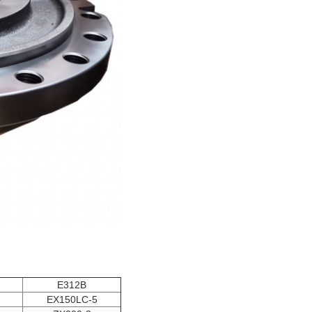
E312B
EX150LC-5