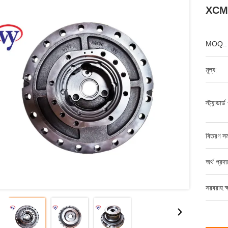
XCM
MOQ.:
মূল্য:
স্ট্যান্ডার
বিতরণ সম
অর্থ প্রদ
সরবরাহ ক্