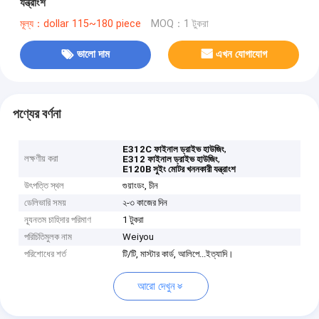
যন্ত্রাংশ
মূল্য：dollar 115~180 piece
MOQ：1 টুকরা
ভালো দাম
এখন যোগাযোগ
পণ্যের বর্ণনা
,
E312C ফাইনাল ড্রাইভ হাউজিং
লক্ষণীয় করা
,
E312 ফাইনাল ড্রাইভ হাউজিং
E120B সুইং মোটর খননকারী যন্ত্রাংশ
উৎপত্তি স্থল
গুয়াংডং, চীন
ডেলিভারি সময়
২-৩ কাজের দিন
ন্যূনতম চাহিদার পরিমাণ
1 টুকরা
পরিচিতিমুলক নাম
Weiyou
পরিশোধের শর্ত
টি/টি, মাস্টার কার্ড, আলিপে...ইত্যাদি।
আরো দেখুন