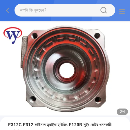
2
/
4
E312C E312 ফাইনাল ড্রাইভ হাউজিং E120B সুইং মোটর খননকারী