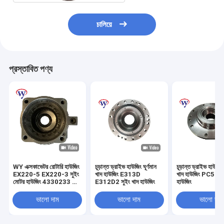
চালিয়ে
প্রস্তাবিত পণ্য
WY এক্সকাভেটর রোটারি হাউজিং
চূড়ান্ত ড্রাইভ হাউজিং ঘূর্ণমান
চূড়ান্ত ড্রাইভ হাউজিং
EX220-5 EX220-3 সুইং
খাদ হাউজিং E313D
খাদ হাউজিং PC56 সু
মোটর হাউজিং 4330233 কেস
E312D2 সুইং খাদ হাউজিং
হাউজিং
M2X146
ভালো দাম
ভালো দাম
ভালো দাম