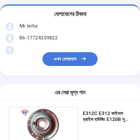
যোগাযোগের ঠিকানা
Mr. leifur
86-17724259822
এখন যোগাযোগ
এর সেরা মূল্য পান
E312C E312 ফাইনাল
ড্রাইভ হাউজিং E120B সুইং
মোটর খননকারী যন্ত্রাংশ