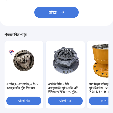
চালিয়ে
প্রস্তাবিত পণ্য
এলজি২৪০ এসওয়াই২১৫সি-৮
ওয়েইউ পিসি৫৬ মিনি
গরম বিক্রয় হাইড্রোলিক
এক্সক্যাভেটর সুইং গিয়ারবক্স
এক্সক্যাভেটর সুইং মোটর এসি
সুইং ডিভাইস R21
পিসি৫৬-৭ পিসি৫৭-৭ সুইং
7 31N6-10180
রোটারি মোটর
Excavator Swi
২২এইচ-৬০-১৩২০১ সুইং
Reduction Gea
ভালো দাম
ভালো দাম
ভালো দাম
গিয়ারবক্স