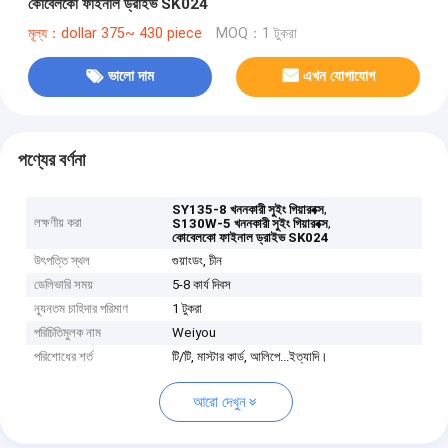
কোবেলকো ফাইনাল ড্রাইভ SK024
মূল্য：dollar 375~ 430 piece
MOQ：1 টুকরা
ভালো দাম
এখন যোগাযোগ
পণ্যের বর্ণনা
,
SY135-8 খননকারী সুইং গিয়ারবক্স
লক্ষণীয় করা
,
S130W-5 খননকারী সুইং গিয়ারবক্স
কোবেলকো ফাইনাল ড্রাইভ SK024
উৎপত্তি স্থল
গুয়াংডং, চীন
ডেলিভারি সময়
5-8 কার্য দিবস
ন্যূনতম চাহিদার পরিমাণ
1 টুকরা
পরিচিতিমুলক নাম
Weiyou
পরিশোধের শর্ত
টি/টি, মাস্টার কার্ড, আলিপে...ইত্যাদি।
আরো দেখুন