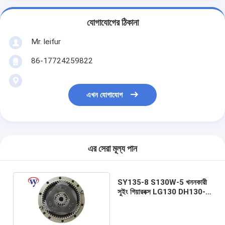
যোগাযোগের ঠিকানা
Mr. leifur
86-17724259822
এখন যোগাযোগ
এর সেরা মূল্য পান
SY135-8 S130W-5 খননকারী
সুইং গিয়ারবক্স LG130 DH130-5
কোবেলকো ফাইনাল ড্রাইভ SK024