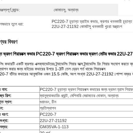
্জস্যপূর্ণ ব্র্যান্ড:
কোমাতসু, অন্যান্য
PC220-7 চূড়ান্ত ড্রাইভ কভার
, 
ক্রলার খননকারী চূড়ান
শেষভাবে তুলে ধরা:
22U-27-21192 কোমাটসু খননকারী খুচরা যন্ত্রাংশ
্যের বিবরণ
ান্ত ভ্রমণ গিয়ারবক্স কভার PC220-7 ভ্রমণ গিয়ারবক্স কভার ভ্রমণ মোটর কভার 22U
ভেলিং কভারটি একটি ক্রলার এক্সক্যাভেটরের ট্র্যাভেলিং গিয়ার বক্সে ট্র্যাভেলিং রিং গিয়ার সংযোগ করত
স্থাপন করার জন্য বাইরের কভারের উপরে 1-3টি তেল ড্রেন গর্ত থাকে৷ গিয়ারবক্স
-7 হাঁটার কভারের আনুমানিক ওজন 15.5 কেজি, অংশ সংখ্যা 22U-27-21192।পাম্প নম্বর হল 
র নাম
:
PC220-7 চূড়ান্ত ভ্রমণ গিয়ারবক্স কভারের জন্য ভ্রমণ হ্রাস গিয়ারবক্
্য শিল্প:
ম্যানুফ্যাকচারিং প্ল্যান্ট, মেশিনারি মেরামতের দোকান, অন্যান্য
তি স্থল:
গুয়াংডং, চীন
ন:
প্রতিস্থাপন
র ধরণ:
PC220-7
ংখ্যা:
22U-27-21192
 নম্বর:
GM35VA-1-113