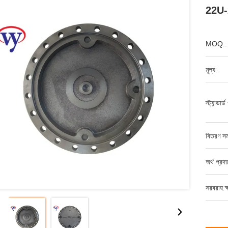
22U-2
MOQ.:
মূল্য:
স্ট্যান্ডার
বিতরণ সম
অর্থ প্রদ
সরবরাহ ক্