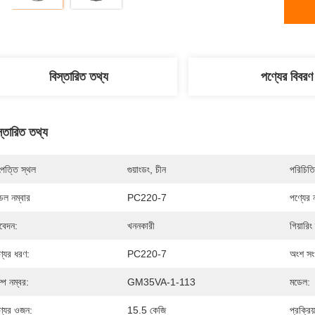
বিস্তারিত তথ্য
পণ্যের বিবরণ
স্তারিত তথ্য
পত্তি স্থল
গুয়াংডং, চীন
পরিচিতি
েল নম্বার
PC220-7
পণ্যের 
েদন:
খননকারী
গিয়ারিং
্যের ধরণ:
PC220-7
অংশ সংখ
ম্প নম্বর:
GM35VA-1-113
মডেল:
্যের ওজন:
15.5 কেজি
প্রক্রিয