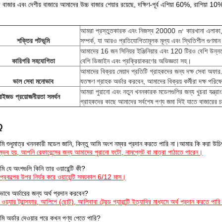
ী বাজার এবং দেশীয় বাজারে আমাদের উচ্চ বাজার শেয়ার রয়েছে, দক্ষিণ-পূর্ব এশিয়া 60%, রাশিয
।
আমরা প্রস্তুতকারক এবং নিজস্ব 20000 ㎡ কারখানা এলাকা, 
শক্তির পটভূমি
সম্পর্ক, যা আরও প্রতিযোগিতামূলক মূল্য এবং স্থিতিশীল গুণমা
আমাদের 16 জন সিনিয়র ইঞ্জিনিয়ার এবং 120 টিরও বেশি উন্নত
কারিগরি সহযোগিতা
বেশি ডিজাইন এবং প্রক্রিয়াকরণের অভিজ্ঞতা সহ।
আমাদের বিক্রয় মেয়াদ প্রতিটি গ্রাহকদের জন্য দক্ষ সেবা অফ
ভাল সেবা মনোভাব
যতক্ষণ গ্রাহক অর্ডার করবেন, আমাদের বিক্রয় কর্মীরা দক্ষ পরিষ
আমরা পুরানো এবং নতুন খননকারক মডেলগুলির জন্য খুচরা যন্ত্রা
মাইজড প্রয়োজনীয়তা সমর্থন
গ্রাহকদের কাছে আমাদের সর্বশেষ পণ্য জমা দিই যাতে বাজারের চ
Q
ি শুধুমাত্র খননকারী মডেল জানি, কিন্তু আমি অংশ নম্বর প্রদান করতে পারি না।আমার কি করা উচ
ম্ভব হয়, আপনি রেফারেন্সের জন্য আমাদের পুরানো ফটো, নামপ্লেট বা মাত্রা পাঠাতে পারেন।
ি যে অংশগুলি কিনি তার ওয়ারেন্টি কী?
ষ্ট প্রকল্পের উপর নির্ভর করে ওয়ারেন্টি সময়কাল 6/12 মাস।
ভাবে অর্ডারের জন্য অর্থ প্রদান করবেন?
ওয়্যার ট্রান্সফার, আলিপে (ছোট), আলিবাবা ট্রেড গ্যারান্টি ইত্যাদির মাধ্যমে অর্থ প্রদান করতে পার
ি অর্ডার দেওয়ার পরে কখন পণ্য পেতে পারি?