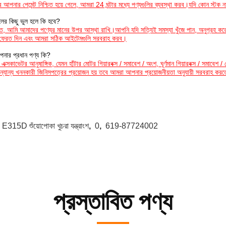
 আপনার পেমেন্ট নিশ্চিত হয়ে গেলে, আমরা 24 ঘন্টার মধ্যে পণ্যগুলির ব্যবস্থা করব।যদি কোন স্
লের কিছু ভুল হলে কি হবে?
ত, আমি আমাদের পণ্যের মানের উপর আস্থা রাখি।আপনি যদি সত্যিই সমস্যা খুঁজে পান, অনুগ্রহ করে
 ফেরত দিন এবং আমরা সঠিক আইটেমগুলি সরবরাহ করব।
নার প্রধান পণ্য কি?
এক্সকাভেটর আনুষাঙ্গিক, যেমন হাঁটার মোটর গিয়ারবক্স / সমাবেশ / অংশ, ঘূর্ণমান গিয়ারবক্স / সমাবে
ন্যান্য খননকারী জিনিসপত্রের প্রয়োজন হয় তবে আমরা আপনার প্রয়োজনীয়তা অনুযায়ী সরবরাহ কর
:
E315D শুঁয়োপোকা খুচরা যন্ত্রাংশ
,
0
,
619-87724002
প্রস্তাবিত পণ্য