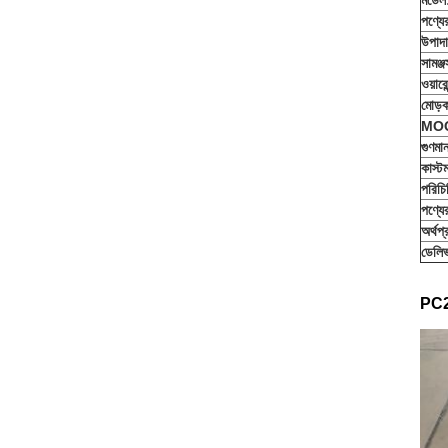
মডেল
পণ্য
উপাদ
সামঞ্জস্
ওয়ারেন
মোড়
MO
গুণমা
কাস্ট
পরিচি
পণ্যে
অর্থপ্
ডেলিভ
PC220