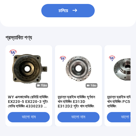
চালিয়ে
প্রস্তাবিত পণ্য
WY এক্সকাভেটর রোটারি হাউজিং
চূড়ান্ত ড্রাইভ হাউজিং ঘূর্ণমান
চূড়ান্ত ড্রাইভ হাউজিং
EX220-5 EX220-3 সুইং
খাদ হাউজিং E313D
খাদ হাউজিং PC56 সু
মোটর হাউজিং 4330233 কেস
E312D2 সুইং খাদ হাউজিং
হাউজিং
M2X146
ভালো দাম
ভালো দাম
ভালো দাম