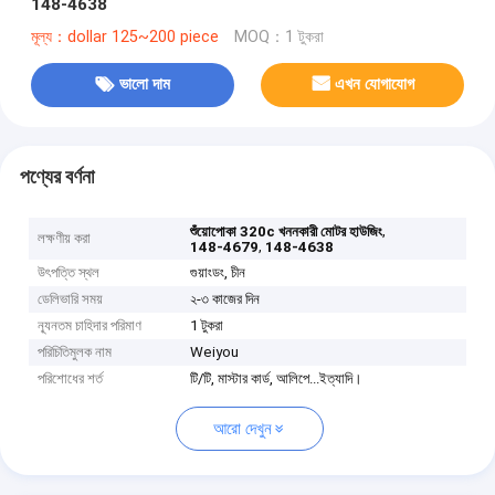
148-4638
মূল্য：dollar 125~200 piece
MOQ：1 টুকরা
ভালো দাম
এখন যোগাযোগ
পণ্যের বর্ণনা
,
শুঁয়োপোকা 320c খননকারী মোটর হাউজিং
লক্ষণীয় করা
,
148-4679
148-4638
উৎপত্তি স্থল
গুয়াংডং, চীন
ডেলিভারি সময়
২-৩ কাজের দিন
ন্যূনতম চাহিদার পরিমাণ
1 টুকরা
পরিচিতিমুলক নাম
Weiyou
পরিশোধের শর্ত
টি/টি, মাস্টার কার্ড, আলিপে...ইত্যাদি।
আরো দেখুন