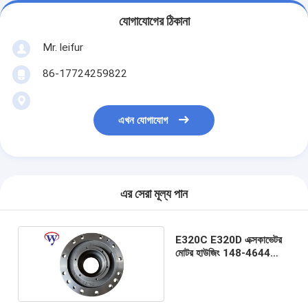
যোগাযোগের ঠিকানা
Mr. leifur
86-17724259822
এখন যোগাযোগ
এর সেরা মূল্য পান
E320C E320D এক্সকাভেটর
মোটর হাউজিং 148-4644
148-4679 148-4638