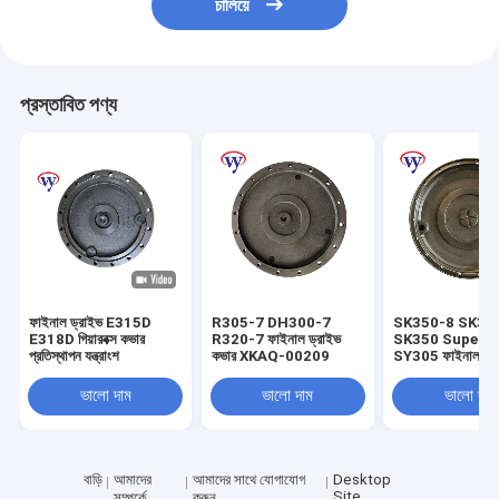
চালিয়ে
প্রস্তাবিত পণ্য
ফাইনাল ড্রাইভ E315D
R305-7 DH300-7
SK350-8 SK33
E318D গিয়ারবক্স কভার
R320-7 ফাইনাল ড্রাইভ
SK350 Super 8
প্রতিস্থাপন যন্ত্রাংশ
কভার XKAQ-00209
SY305 ফাইনাল ড্র
LC15V00023S
ভালো দাম
ভালো দাম
ভালো দাম
বাড়ি
আমাদের
আমাদের সাথে যোগাযোগ
Desktop
Site
সম্পর্কে
করুন