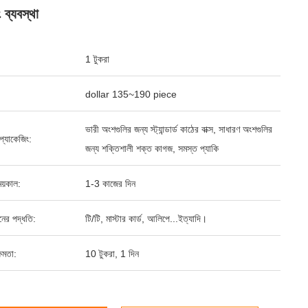
ং ব্যবস্থা
1 টুকরা
dollar 135~190 piece
ভারী অংশগুলির জন্য স্ট্যান্ডার্ড কাঠের বাক্স, সাধারণ অংশগুলির
্ড প্যাকেজিং:
জন্য শক্তিশালী শক্ত কাগজ, সমস্ত প্যাকি
য়কাল:
1-3 কাজের দিন
ানের পদ্ধতি:
টি/টি, মাস্টার কার্ড, আলিপে...ইত্যাদি।
ষমতা:
10 টুকরা, 1 দিন