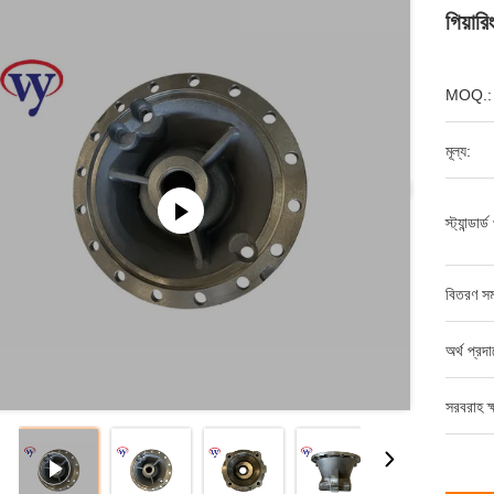
গিয়ারি
MOQ.:
মূল্য:
স্ট্যান্ডার
বিতরণ সম
অর্থ প্রদ
সরবরাহ ক্