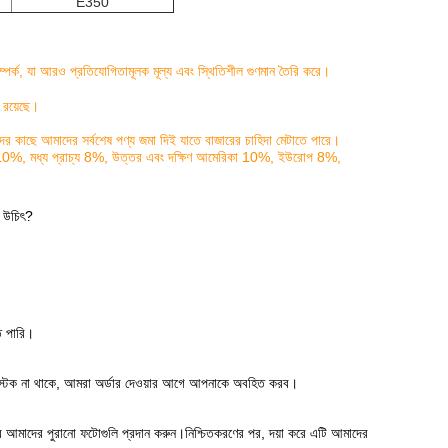
E350
্ক, যা আরও প্রতিযোগিতামূলক মূল্য এবং স্থিতিশীল গুণমান তৈরি করে।
 রয়েছে।
দের কাছে আমাদের সর্বশেষ পণ্য জমা দিই যাতে বাজারের চাহিদা মেটাতে পারে।
াশিয়া 10%, মধ্য প্রাচ্য 8%, উত্তর এবং দক্ষিণ আমেরিকা 10%, ইউরোপ 8%,
া উচিৎ?
তে পারি।
কোন স্টক না থাকে, আমরা অর্ডার দেওয়ার আগে আপনাকে অবহিত করব।
ে আমাদের পুরানো ফটোগুলি প্রদান করুন।নিশ্চিতকরণের পর,
দয়া করে এটি আমাদের