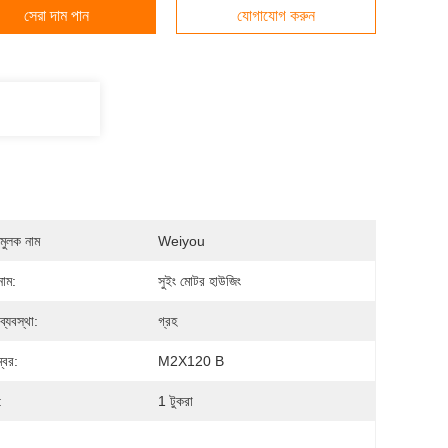
সেরা দাম পান
যোগাযোগ করুন
মুলক নাম
Weiyou
নাম:
সুইং মোটর হাউজিং
 ব্যবস্থা:
গ্রহ
্বর:
M2X120 B
:
1 টুকরা