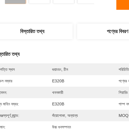
বিস্তারিত তথ্য
পণ্যের বিবরণ
স্তারিত তথ্য
পত্তি স্থল
গুয়াংডং, চীন
পরিচিতি
েল নম্বার
E320B
পণ্যের 
েদন:
খননকারী
গিয়ারিং
্য মাহিন নম্বর:
E320B
পাম্প নম
্জস্যপূর্ণ ব্র্যান্ড:
শুঁয়োপোকা, অন্যান্য
MOQ
ণমান:
উচ্চ গুনসম্পন্ন