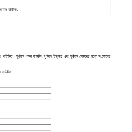
রাইভ হাউজিং
পরিচিত। ঘূর্ণমান পাম্প হাউজিং ঘূর্ণমান রিডুসার এবং ঘূর্ণমান মোটরের মধ্যে সংযোগের
্স হাউজিং