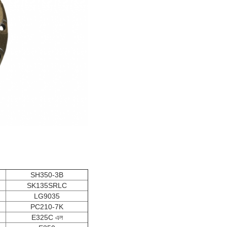
SH350-3B
SK135SRLC
LG9035
PC210-7K
E325C এল