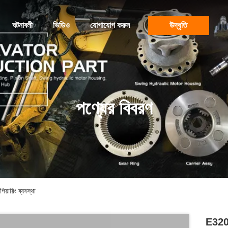
ঘটনাবলী
ভিডিও
যোগাযোগ করুন
উদ্ধৃতি
পণ্যের বিবরণ
়ারিং ব্যবস্থা
E320B