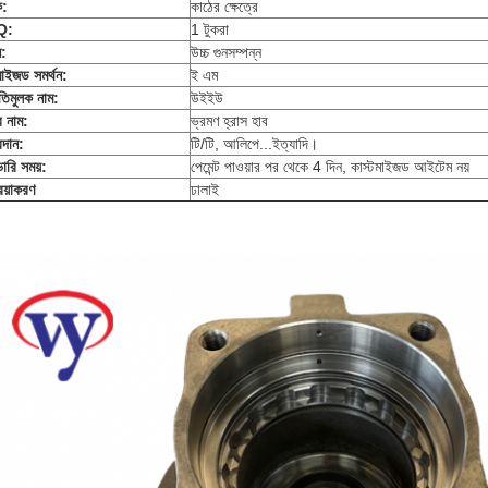
ক:
কাঠের ক্ষেত্রে
Q:
1 টুকরা
ন:
উচ্চ গুনসম্পন্ন
মাইজড সমর্থন:
ই এম
তিমুলক নাম:
উইইউ
র নাম:
ভ্রমণ হ্রাস হাব
রদান:
টি/টি, আলিপে...ইত্যাদি।
ারি সময়:
পেমেন্ট পাওয়ার পর থেকে 4 দিন, কাস্টমাইজড আইটেম নয়
রিয়াকরণ
ঢালাই