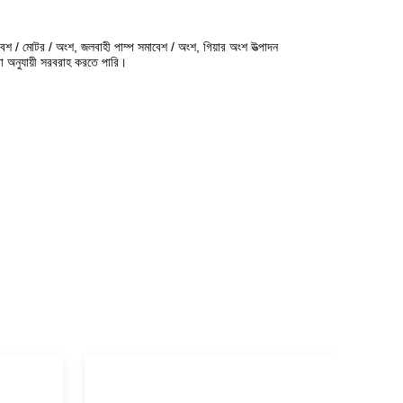
সমাবেশ / মোটর / অংশ, জলবাহী পাম্প সমাবেশ / অংশ, গিয়ার অংশ উত্পাদন
া অনুযায়ী সরবরাহ করতে পারি।