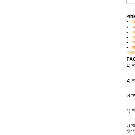
আমার
আ
আ
আ
আ
আ
ব
অন্য
FA
1) আ
2)
আম
৩)
অর
4)
আম
৫)
মা
প্রথম