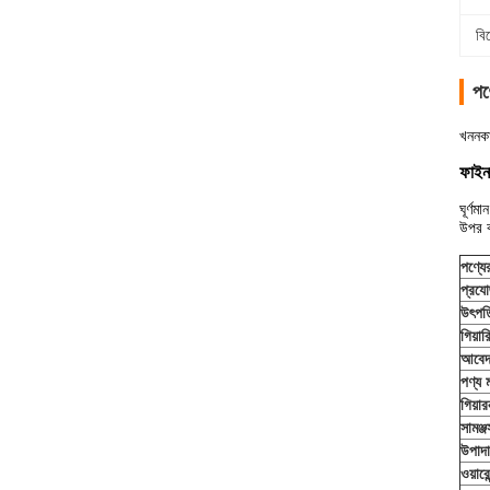
বি
পণ
খননক
ফাইন
ঘূর্ণ
উপর 
পণ্যে
প্রযোজ
উৎপত্
গিয়ার
আবেদ
পণ্য 
গিয়ার
সামঞ্জস্
উপাদ
ওয়ারেন