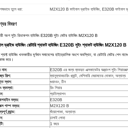
শেষভাবে তুলে ধরা:
M2X120 B ফাইনাল ড্রাইভ হাউজিং
, 
E320B ফাইনাল ড্
্যের বিবরণ
ারী অংশ সুইং রিডাকশন হাউজিং E320B সুইং মোটর হাউজিং M2X120 B
াল ড্রাইভ হাউজিং রোটারি শ্যাফট হাউজিং E320B সুইং শ্যাফট হাউজিং M2X120 B
মান শ্যাফ্ট হাউজিং খননকারীর ঘূর্ণমান সমাবেশের হাইড্রোলিক অংশে অবস্থিত, যা রোটারি মোটর শেল নামেও 
কাজ করে।
র নাম
:
E320B এর জন্য ব্যবহৃত এক্সকাভেটর যন্ত্রাংশ সুইং গিয়ারবক
্য শিল্প:
ম্যানুফ্যাকচারিং প্ল্যান্ট, মেশিনারি মেরামতের দোকান, অন্যান্য
তি স্থল:
গুয়াংডং, চীন
িং ব্যবস্থা:
রিং গিয়ার
ন:
প্রতিস্থাপন
মা
গ
হাইন নম্বর
:
E320B
বক্স পাম্প নম্বর
:
M2X120 B
যপূর্ণ ব্র্যান্ড:
শুঁয়োপোকা, অন্যান্য
ান:
ঢালাই লোহা
্টি:
1 বছর