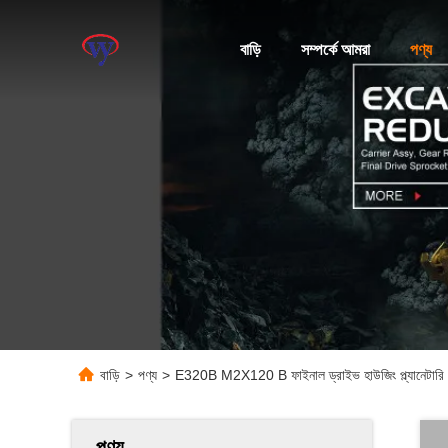
বাড়ি
সম্পর্কে আমরা
পণ্য
বাড়ি
>
পণ্য
>
E320B M2X120 B ফাইনাল ড্রাইভ হাউজিং প্ল্যানেটারি গিয
পণ্য