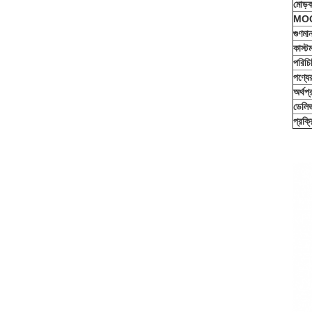
মোড়
MO
গুণমা
কাস্ট
পরিচি
পণ্যে
অর্থপ্
ডেলিভ
প্রক্