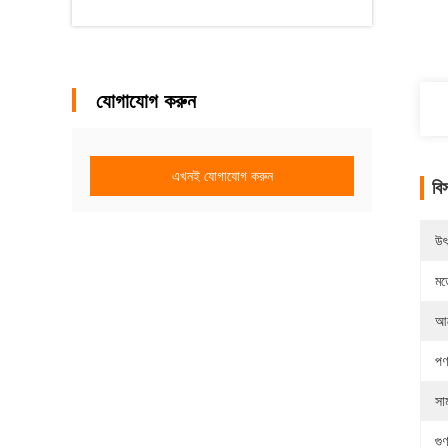
যোগাযোগ করুন
এখনই যোগাযোগ করুন
বি
উৎ
মড
আব
পণ
সামঞ
গু