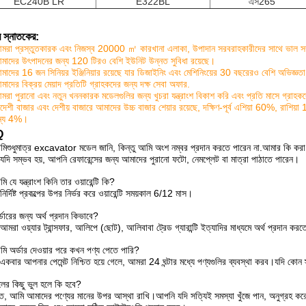
EC240B LR
E322BL
এস265
 স্নাতকের:
মরা প্রস্তুতকারক এবং নিজস্ব 20000 ㎡ কারখানা এলাকা, উপাদান সরবরাহকারীদের সাথে ভাল সম্পর
মাদের উৎপাদনের জন্য 120 টিরও বেশি ইউনিট উন্নত সুবিধা রয়েছে।
মাদের 16 জন সিনিয়র ইঞ্জিনিয়ার রয়েছে যার ডিজাইনিং এবং মেশিনিংয়ের 30 বছরেরও বেশি অভিজ্ঞতা
মাদের বিক্রয় মেয়াদ প্রতিটি গ্রাহকদের জন্য দক্ষ সেবা অফার.
মরা পুরানো এবং নতুন খননকারক মডেলগুলির জন্য খুচরা যন্ত্রাংশ বিকাশ করি এবং প্রতি মাসে গ্রাহক
িদেশী বাজার এবং দেশীয় বাজারে আমাদের উচ্চ বাজার শেয়ার রয়েছে, দক্ষিণ-পূর্ব এশিয়া 60%, র
ান্য 4%।
Q
মি
শুধুমাত্র excavator মডেল জানি, কিন্তু আমি অংশ নম্বর প্রদান করতে পারেন না.আমার কি কর
যদি সম্ভব হয়, আপনি রেফারেন্সের জন্য আমাদের পুরানো ফটো, নেমপ্লেট বা মাত্রা পাঠাতে পারেন।
ি যে যন্ত্রাংশ কিনি তার ওয়ারেন্টি কি?
নির্দিষ্ট প্রকল্পের উপর নির্ভর করে ওয়ারেন্টি সময়কাল 6/12 মাস।
্ডারের জন্য অর্থ প্রদান কিভাবে?
আমরা ওয়্যার ট্রান্সফার, আলিপে (ছোট), আলিবাবা ট্রেড গ্যারান্টি ইত্যাদির মাধ্যমে অর্থ প্রদান কর
ি অর্ডার দেওয়ার পরে কখন পণ্য পেতে পারি?
একবার আপনার পেমেন্ট নিশ্চিত হয়ে গেলে, আমরা 24 ঘন্টার মধ্যে পণ্যগুলির ব্যবস্থা করব।যদি 
লের কিছু ভুল হলে কি হবে?
ত, আমি আমাদের পণ্যের মানের উপর আস্থা রাখি।আপনি যদি সত্যিই সমস্যা খুঁজে পান, অনুগ্রহ কর