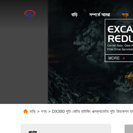
বাড়ি
সম্পর্কে আমরা
পণ্য
বাড়ি
>
পণ্য
>
DX380 সুইং মোটর হাউজিং এক্সক্যাভেটর সুইং রিডাকশন হা
পণ্য