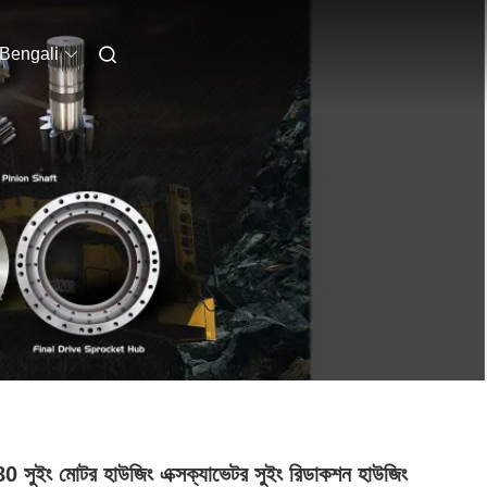
Bengali
 সুইং মোটর হাউজিং এক্সক্যাভেটর সুইং রিডাকশন হাউজিং