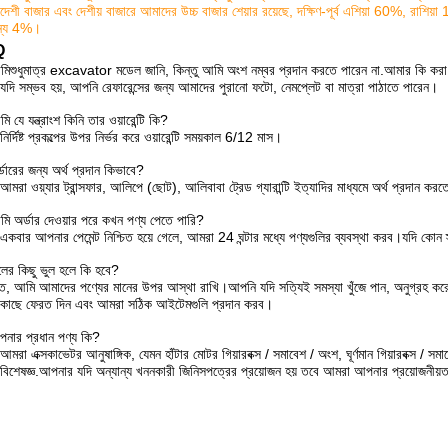
িদেশী বাজার এবং দেশীয় বাজারে আমাদের উচ্চ বাজার শেয়ার রয়েছে, দক্ষিণ-পূর্ব এশিয়া 60%, র
ান্য 4%।
Q
মি
শুধুমাত্র excavator মডেল জানি, কিন্তু আমি অংশ নম্বর প্রদান করতে পারেন না.আমার কি কর
যদি সম্ভব হয়, আপনি রেফারেন্সের জন্য আমাদের পুরানো ফটো, নেমপ্লেট বা মাত্রা পাঠাতে পারেন।
ি যে যন্ত্রাংশ কিনি তার ওয়ারেন্টি কি?
নির্দিষ্ট প্রকল্পের উপর নির্ভর করে ওয়ারেন্টি সময়কাল 6/12 মাস।
্ডারের জন্য অর্থ প্রদান কিভাবে?
আমরা ওয়্যার ট্রান্সফার, আলিপে (ছোট), আলিবাবা ট্রেড গ্যারান্টি ইত্যাদির মাধ্যমে অর্থ প্রদান কর
ি অর্ডার দেওয়ার পরে কখন পণ্য পেতে পারি?
একবার আপনার পেমেন্ট নিশ্চিত হয়ে গেলে, আমরা 24 ঘন্টার মধ্যে পণ্যগুলির ব্যবস্থা করব।যদি 
লের কিছু ভুল হলে কি হবে?
ত, আমি আমাদের পণ্যের মানের উপর আস্থা রাখি।আপনি যদি সত্যিই সমস্যা খুঁজে পান, অনুগ্রহ কর
কাছে ফেরত দিন এবং আমরা সঠিক আইটেমগুলি প্রদান করব।
নার প্রধান পণ্য কি?
আমরা এক্সকাভেটর আনুষাঙ্গিক, যেমন হাঁটার মোটর গিয়ারবক্স / সমাবেশ / অংশ, ঘূর্ণমান গিয়ারবক্স / 
বিশেষজ্ঞ.আপনার যদি অন্যান্য খননকারী জিনিসপত্রের প্রয়োজন হয় তবে আমরা আপনার প্রয়োজনীয়ত