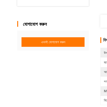
যোগাযোগ করুন
বি
এখনই যোগাযোগ করুন
উৎ
মড
আব
পণ
M
বি