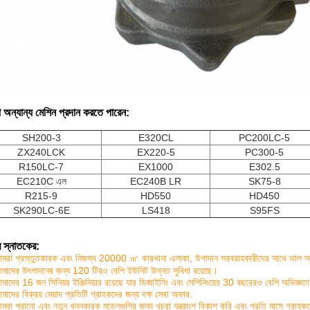
 অন্যান্য মেশিন প্রদান করতে পারেন:
SH200-3
E320CL
PC200LC-5
ZX240LCK
EX220-5
PC300-5
R150LC-7
EX1000
E302.5
EC210C এল
EC240B LR
SK75-8
R215-9
HD550
HD450
SK290LC-6E
LS418
S95FS
 স্নাতকের:
মরা প্রস্তুতকারক এবং নিজস্ব 20000 ㎡ কারখানা এলাকা, উপাদান সরবরাহকারীদের সাথে ভাল সম্পর
মাদের উৎপাদনের জন্য 120 টিরও বেশি ইউনিট উন্নত সুবিধা রয়েছে।
মাদের 16 জন সিনিয়র ইঞ্জিনিয়ার রয়েছে যার ডিজাইনিং এবং মেশিনিংয়ের 30 বছরেরও বেশি অভিজ্ঞতা
মাদের বিক্রয় মেয়াদ প্রতিটি গ্রাহকদের জন্য দক্ষ সেবা অফার.
মরা পুরানো এবং নতুন খননকারক মডেলগুলির জন্য খুচরা যন্ত্রাংশ বিকাশ করি এবং প্রতি মাসে গ্রাহক