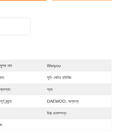
মুলক নাম
Weiyou
নাম:
সুইং মোটর হাউজিং
 ব্যবস্থা:
গ্রহ
র্ণ ব্র্যান্ড:
DAEWOO, অন্যান্য
উচ্চ গুনসম্পন্ন
িং