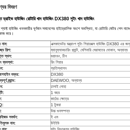
্যের বিবরণ
ান্ত ড্রাইভ হাউজিং রোটারি খাদ হাউজিং DX380 সুইং খাদ হাউজিং
মান শ্যাফ্ট হাউজিং খননকারীর ঘূর্ণমান সমাবেশের হাইড্রোলিক অংশে অবস্থিত, যা রোটারি মোটর শেল নামেও 
কাজ করে।
র নাম
:
এক্সকাভেটর যন্ত্রাংশ সুইং গিয়ারবক্স হাউজিং DX380 এর জন্য
্য শিল্প:
ম্যানুফ্যাকচারিং প্ল্যান্ট, মেশিনারি মেরামতের দোকান, অন্যান্য
তি স্থল:
গুয়াংডং, চীন
িং ব্যবস্থা:
রিং গিয়ার
ন:
প্রতিস্থাপন
মা
গ
হাইন নম্বর
:
DX380
যপূর্ণ ব্র্যান্ড:
DAEWOO, অন্যান্য
ান:
ঢালাই লোহা
্টি:
1 বছর
ক:
কাঠের ক্ষেত্রে
Q:
1 টুকরা
ন:
উচ্চ গুনসম্পন্ন
মাইজড সমর্থন:
ই এম
তিমুলক নাম:
উইইউ
র নাম:
সুইং রিডাকশন হাউজিং