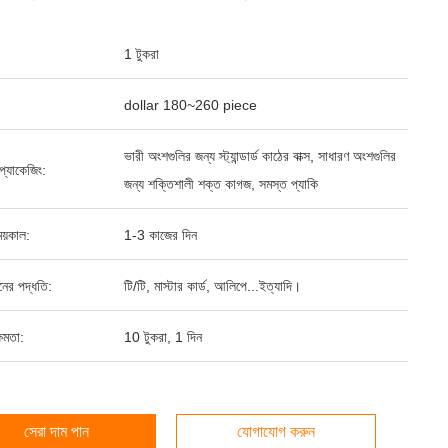
1 টুকরা
dollar 180~260 piece
ভারী অংশগুলির জন্য স্ট্যান্ডার্ড কাঠের বাক্স, সাধারণ অংশগুলির
্ড প্যাকেজিং:
জন্য শক্তিশালী শক্ত কাগজ, সমস্ত প্যাকি
য়কাল:
1-3 কাজের দিন
ানের পদ্ধতি:
টি/টি, মাস্টার কার্ড, আলিপে...ইত্যাদি।
ষমতা:
10 টুকরা, 1 দিন
সেরা দাম পান
যোগাযোগ করুন