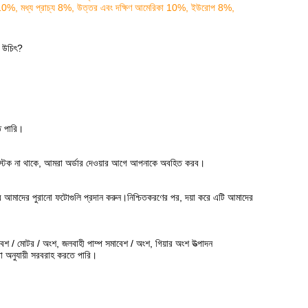
াশিয়া 10%, মধ্য প্রাচ্য 8%, উত্তর এবং দক্ষিণ আমেরিকা 10%, ইউরোপ 8%,
া উচিৎ?
তে পারি।
কোন স্টক না থাকে, আমরা অর্ডার দেওয়ার আগে আপনাকে অবহিত করব।
ে আমাদের পুরানো ফটোগুলি প্রদান করুন।নিশ্চিতকরণের পর,
দয়া করে এটি আমাদের
সমাবেশ / মোটর / অংশ, জলবাহী পাম্প সমাবেশ / অংশ, গিয়ার অংশ উত্পাদন
া অনুযায়ী সরবরাহ করতে পারি।