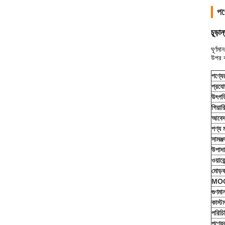
পণ
চূড়
ঘূর্ণ
উপর 
পণ্যে
প্রযোজ
উৎপত্
গিয়ার
আবেদ
পণ্য 
সামঞ্জস্
উপাদ
ওয়ারেন
মোড়
MO
গুণমা
কাস্ট
পরিচি
পণ্যে