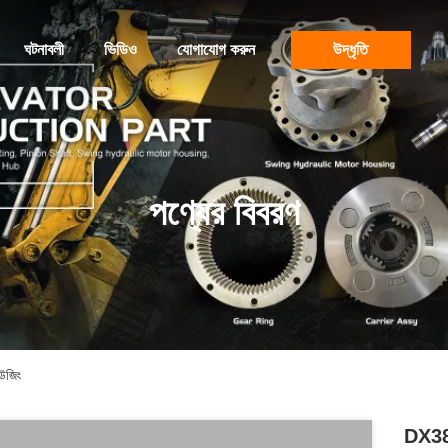
ঘটনাবলী
ভিডিও
যোগাযোগ করুন
উদ্ধৃতি
পণ্যের বিবরণ
উজিং
DX380