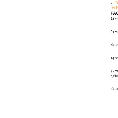
ব
অন্য
FA
1) আ
2)
আম
৩)
অর
4)
আম
৫)
মা
প্রথম
৬)
আপ