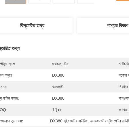
বিস্তারিত তথ্য
পণ্যের বিবরণ
স্তারিত তথ্য
পত্তি স্থল
গুয়াংডং, চীন
পরিচিতি
েল নম্বার
DX380
পণ্যের 
েদন:
খননকারী
গিয়ারিং
্য মাহিন নম্বর:
DX380
সামঞ্জস্যপূ
OQ:
1 টুকরা
গুণমান:
শেষভাবে তুলে ধরা:
DX380 সুইং মোটর হাউজিং
, 
এক্সক্যাভেটর সুইং মোটর হাউজ