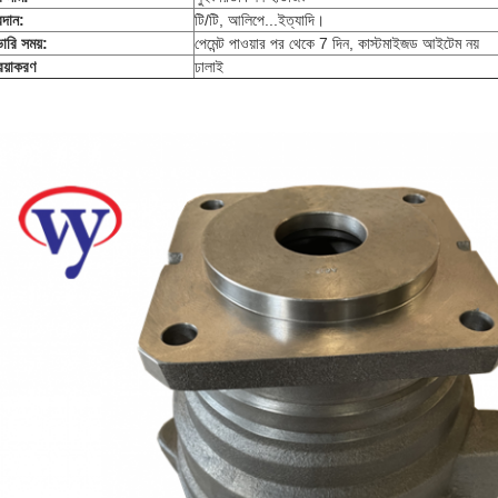
রদান:
টি/টি, আলিপে...ইত্যাদি।
ারি সময়:
পেমেন্ট পাওয়ার পর থেকে 7 দিন, কাস্টমাইজড আইটেম নয়
রিয়াকরণ
ঢালাই