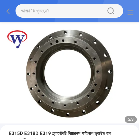
2
/
3
E315D E318D E319 প্ল্যানেটারি গিয়ারবক্স ফাইনাল ড্রাইভ হাব