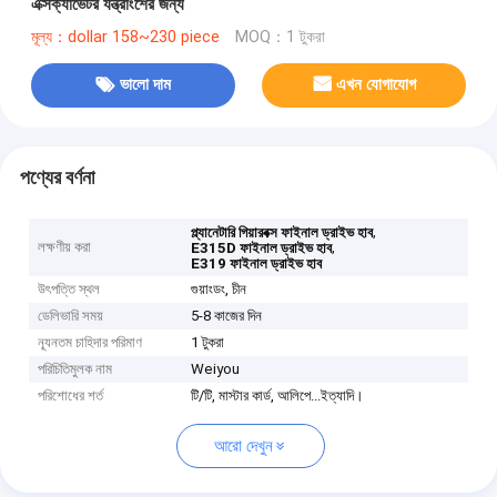
এক্সক্যাভেটর যন্ত্রাংশের জন্য
মূল্য：dollar 158~230 piece
MOQ：1 টুকরা
ভালো দাম
এখন যোগাযোগ
পণ্যের বর্ণনা
,
প্ল্যানেটারি গিয়ারবক্স ফাইনাল ড্রাইভ হাব
লক্ষণীয় করা
,
E315D ফাইনাল ড্রাইভ হাব
E319 ফাইনাল ড্রাইভ হাব
উৎপত্তি স্থল
গুয়াংডং, চীন
ডেলিভারি সময়
5-8 কাজের দিন
ন্যূনতম চাহিদার পরিমাণ
1 টুকরা
পরিচিতিমুলক নাম
Weiyou
পরিশোধের শর্ত
টি/টি, মাস্টার কার্ড, আলিপে...ইত্যাদি।
আরো দেখুন