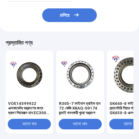
চালিয়ে
প্রস্তাবিত পণ্য
VOE14599922
R305-7 ফাইনাল ড্রাইভ হাব
SK460-8 ফাইনাল ড
এক্সকাভেটর যন্ত্রাংশের জন্য
72 কেজি XKAQ-00174
প্ল্যানেটারি গিয়ার পার্টস
ভ্রমণ গিয়ারবক্স হাব EC300D
হুন্ডাই খননকারী খুচরা যন্ত্রাংশ
SK450-8 এক্সকাভেট
হাব হাউজিং
ভালো দাম
ভালো দাম
ভালো দাম