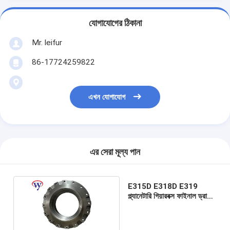
যোগাযোগের ঠিকানা
Mr. leifur
86-17724259822
এখন যোগাযোগ
এর সেরা মূল্য পান
E315D E318D E319
প্ল্যানেটারি গিয়ারবক্স ফাইনাল ড্রাইভ
হাব এক্সক্যাভেটর যন্ত্রাংশের জন্য