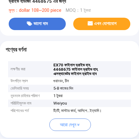
ড্রাইভ হাউজিং 4468675 এর জন্য
মূল্য：dollar 108~200 piece
MOQ：1 টুকরা
ভালো দাম
এখন যোগাযোগ
পণ্যের বর্ণনা
,
EX70 ফাইনাল ড্রাইভ হাব
লক্ষণীয় করা
,
4468675 ফাইনাল ড্রাইভ হাব
এক্সক্যাভেটর ফাইনাল ড্রাইভ হাব
উৎপত্তি স্থল
গুয়াংডং, চীন
ডেলিভারি সময়
5-8 কাজের দিন
ন্যূনতম চাহিদার পরিমাণ
1 টুকরা
পরিচিতিমুলক নাম
Weiyou
পরিশোধের শর্ত
টি/টি, মাস্টার কার্ড, আলিপে...ইত্যাদি।
আরো দেখুন