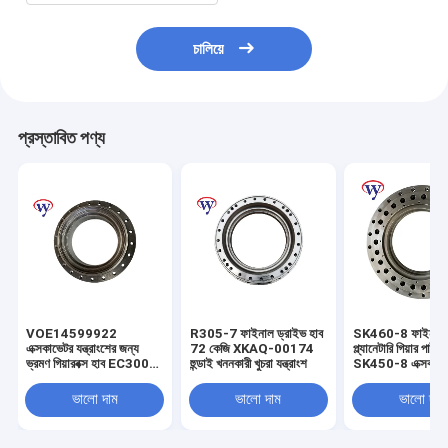
চালিয়ে
প্রস্তাবিত পণ্য
VOE14599922
R305-7 ফাইনাল ড্রাইভ হাব
SK460-8 ফাইনাল ড
এক্সকাভেটর যন্ত্রাংশের জন্য
72 কেজি XKAQ-00174
প্ল্যানেটারি গিয়ার পার্টস
ভ্রমণ গিয়ারবক্স হাব EC300D
হুন্ডাই খননকারী খুচরা যন্ত্রাংশ
SK450-8 এক্সকাভেট
হাব হাউজিং
ভালো দাম
ভালো দাম
ভালো দাম