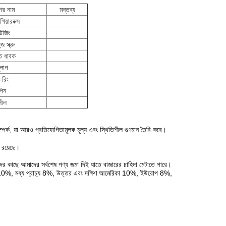
ের নাম
মন্তব্য
িয়ারবক্স
উজিং
জ স্ক্রু
ত ধাবক
্লাগ
-রিং
পিন
সীল
্ক, যা আরও প্রতিযোগিতামূলক মূল্য এবং স্থিতিশীল গুণমান তৈরি করে।
 রয়েছে।
দের কাছে আমাদের সর্বশেষ পণ্য জমা দিই যাতে বাজারের চাহিদা মেটাতে পারে।
াশিয়া 10%, মধ্য প্রাচ্য 8%, উত্তর এবং দক্ষিণ আমেরিকা 10%, ইউরোপ 8%,