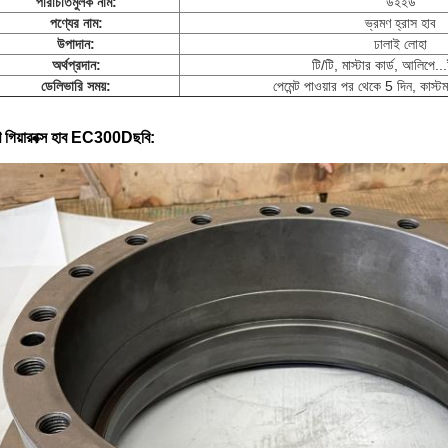
পরিচিতিমুলক নাম:
উইইউ
পণ্যের নাম:
ভ্রমণ হ্রাস হাব
উপাদান:
ঢালাই লোহা
অর্থপ্রদান:
টি/টি, মাস্টার কার্ড, আলিপে..
ডেলিভারি সময়:
পেমেন্ট পাওয়ার পর থেকে 5 দিন, কাস
ণ গিয়ারবক্স হাব EC300D
ছবি
: