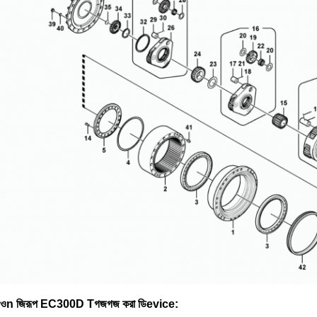
ও
n
জি
রূপ EC300D T
গজগজ করা
ডি
evice
: