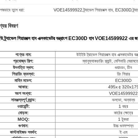
শেষভাবে তুলে ধরা:
VOE14599922 ট্র্যাভেল গিয়ারবক্স হাব
, 
EC300D ট্র্যাভে
্যের বিবরণ
ইউ ট্র্যাভেল গিয়ারবক্স হাব এক্সকাভেটর যন্ত্রাংশ EC300D হাব VOE14599922 এর জন্
পণ্যের নাম:
উইইউ
ট্রাভেল গিয়ারবক্স হাব এক্সকাভেটর যন্
প্রযোজ্য শিল্প:
ম্যানুফ্যাকচারিং প্ল্যান্ট, মেশিনারি মেরা
উৎপত্তি স্থল:
গুয়াংডং, চীন
গিয়ারিং ব্যবস্থা:
রিং গিয়ার
মাহিন মডেল:
EC300D
আকার:
495x￠320x17
অংশ সংখ্যা:
VOE14599922
সামঞ্জস্যপূর্ণ ব্র্যান্ড:
ভলভো, অন্যান্য
ওয়ারেন্টি:
1 বছর
মোড়ক:
কাঠের ক্ষেত্রে
MOQ:
1 টুকরা
গুণমান:
উচ্চ গুনসম্পন্ন
কাস্টমাইজড সমর্থন:
ই এম