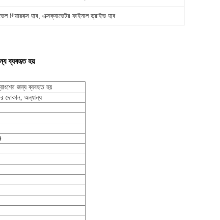
ল গিয়ারবক্স হাব
, 
এক্সক্যাভেটর ফাইনাল ড্রাইভ হাব
য ব্যবহৃত হয়
ত্রাংশের জন্য ব্যবহৃত হয়
মতের দোকান, অন্যান্য
9