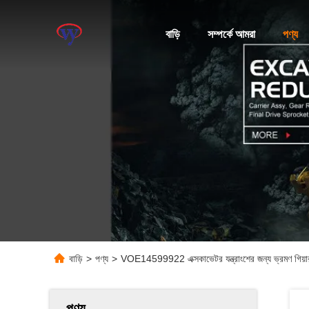
বাড়ি
সম্পর্কে আমরা
পণ্য
বাড়ি
>
পণ্য
>
VOE14599922 এক্সকাভেটর যন্ত্রাংশের জন্য ভ্রমণ গিয়
পণ্য