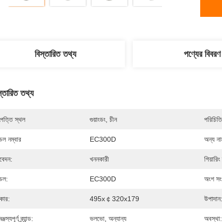
বিস্তারিত তথ্য
পণ্যের বিবরণ
স্তারিত তথ্য
পত্তি স্থল
গুয়াংডং, চীন
পরিচিতি
েল নম্বার
EC300D
অন্য না
েদন:
খননকারী
গিয়ারিং
েল:
EC300D
অংশ সংখ
কার:
495x￠320x179
উপাদান
্জস্যপূর্ণ ব্র্যান্ড:
ভলভো, অন্যান্য
অবস্থা: