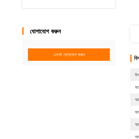
যোগাযোগ করুন
এখনই যোগাযোগ করুন
বি
উৎ
মড
আব
মড
আ
সামঞ