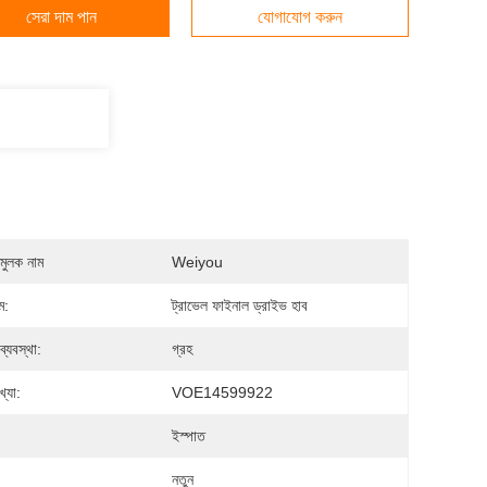
সেরা দাম পান
যোগাযোগ করুন
মুলক নাম
Weiyou
ম:
ট্রাভেল ফাইনাল ড্রাইভ হাব
 ব্যবস্থা:
গ্রহ
্যা:
VOE14599922
:
ইস্পাত
নতুন