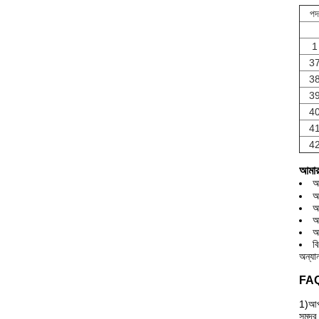
পদ
1
3
3
3
4
4
4
আমার
আ
আ
আ
আ
আ
ব
অন্য
FA
1)
আপ
সমুদ্র,