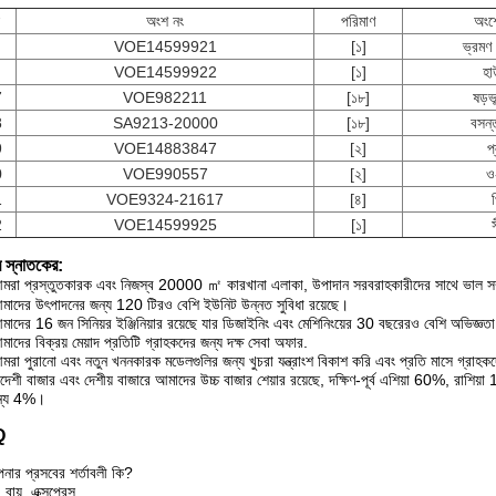
অংশ নং
পরিমাণ
অংশ
VOE14599921
[১]
ভ্রমণ গ
VOE14599922
[১]
হা
7
VOE982211
[১৮]
ষড়ভূ
8
SA9213-20000
[১৮]
বসন্
9
VOE14883847
[২]
প
0
VOE990557
[২]
ও
1
VOE9324-21617
[৪]
2
VOE14599925
[১]
 স্নাতকের:
মরা প্রস্তুতকারক এবং নিজস্ব 20000 ㎡ কারখানা এলাকা, উপাদান সরবরাহকারীদের সাথে ভাল সম্পর
মাদের উৎপাদনের জন্য 120 টিরও বেশি ইউনিট উন্নত সুবিধা রয়েছে।
মাদের 16 জন সিনিয়র ইঞ্জিনিয়ার রয়েছে যার ডিজাইনিং এবং মেশিনিংয়ের 30 বছরেরও বেশি অভিজ্ঞতা
মাদের বিক্রয় মেয়াদ প্রতিটি গ্রাহকদের জন্য দক্ষ সেবা অফার.
মরা পুরানো এবং নতুন খননকারক মডেলগুলির জন্য খুচরা যন্ত্রাংশ বিকাশ করি এবং প্রতি মাসে গ্রাহক
িদেশী বাজার এবং দেশীয় বাজারে আমাদের উচ্চ বাজার শেয়ার রয়েছে, দক্ষিণ-পূর্ব এশিয়া 60%, র
ান্য 4%।
Q
নার প্রসবের শর্তাবলী কি?
 বায়ু, এক্সপ্রেস