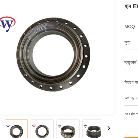
হাব E
MOQ.:
মূল্য:
স্ট্যান্ডার
বিতরণ সম
অর্থ প্রদ
সরবরাহ ক্