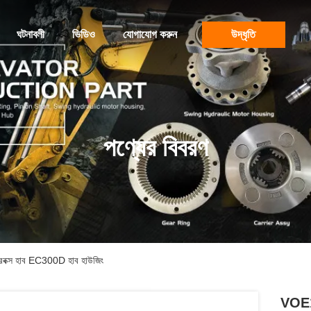
ঘটনাবলী
ভিডিও
যোগাযোগ করুন
উদ্ধৃতি
পণ্যের বিবরণ
ারবক্স হাব EC300D হাব হাউজিং
VOE14