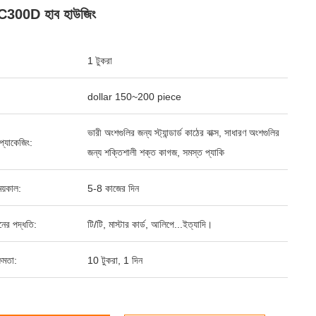
C300D হাব হাউজিং
1 টুকরা
dollar 150~200 piece
ভারী অংশগুলির জন্য স্ট্যান্ডার্ড কাঠের বাক্স, সাধারণ অংশগুলির
্ড প্যাকেজিং:
জন্য শক্তিশালী শক্ত কাগজ, সমস্ত প্যাকি
য়কাল:
5-8 কাজের দিন
ানের পদ্ধতি:
টি/টি, মাস্টার কার্ড, আলিপে...ইত্যাদি।
ষমতা:
10 টুকরা, 1 দিন