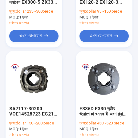
সমাবেশ EX300-5 ZX330-
EX120-2 EX120-3
চূড়ান্ত ড্রাইভ কভার
1 প্ল্যানেটারি সান গিয়ার
ট্রাভেল গিয়ারবক্স প্ল্যানেট
মূল্য:
dollar 235~300piece
মূল্য:
dollar 95~150 piece
1022198
ক্যারিয়ার অ্যাসেম্বলি
MOQ:
গ্রহ ক্যারিয়ার সমাবেশ
1 টুকরা
MOQ:
1 টুকরা
2028797-A
সর্বশেষ দাম পান
সর্বশেষ দাম পান
ফাইনাল ড্রাইভ হাব
এখন যোগাযোগ
এখন যোগাযোগ
Swing Pinion
Final Drive Housing
Gearbox Ring Gear
প্ল্যানেটারি গিয়ার ক্যারিয়ার
খননকারী জলবাহী মোটর
SA7117-30200
E336D E330 তৃতীয়
খননকারক ড্রাইভ মোটর
VOE14528723 EC210
শুঁয়োপোকা খননকারী অংশ প্ল্যানেট
ভলভো খুচরা যন্ত্রাংশ প্ল্যানেটারি
ক্যারিয়ার 7Y-0643
মূল্য:
dollar 150~200 piece
মূল্য:
dollar 450~520 piece
ক্যারিয়ার অ্যাসেম্বলি
মোটর গিয়ারবক্স যন্ত্রাংশ
MOQ:
1 টুকরা
MOQ:
1 টুকরা
সর্বশেষ দাম পান
সর্বশেষ দাম পান