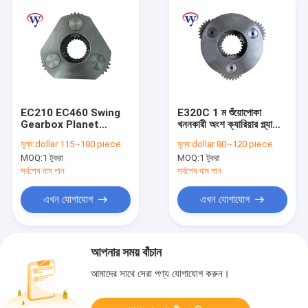
EC210 EC460 Swing
E320C 1 ম শুঁয়োপোকা
Gearbox Planet
খননকারী অংশ ক্যারিয়ার প্ল্যানেট
Carrier Gear SA7118-
191-2578-A
মূল্য:
dollar 115~180 piece
মূল্য:
dollar 80~120 piece
30200
MOQ:
1 টুকরা
MOQ:
1 টুকরা
সর্বশেষ দাম পান
সর্বশেষ দাম পান
এখন যোগাযোগ
এখন যোগাযোগ
আপনার সময় বাঁচান
আমাদের সাথে সেরা পণ্য যোগাযোগ করুন।