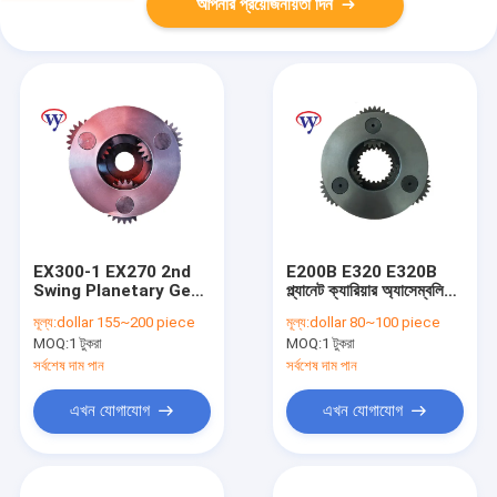
আপনার প্রয়োজনীয়তা দিন
EX300-1 EX270 2nd
E200B E320 E320B
Swing Planetary Gear
প্ল্যানেট ক্যারিয়ার অ্যাসেম্বলি
Carrier 2024993
099-3790 পাম্প
মূল্য:
dollar 155~200 piece
মূল্য:
dollar 80~100 piece
Hitachi Excavator খুচরা
M2X120B-CHB-11A-
MOQ:
1 টুকরা
MOQ:
1 টুকরা
যন্ত্রাংশ
05 এর জন্য
সর্বশেষ দাম পান
সর্বশেষ দাম পান
এখন যোগাযোগ
এখন যোগাযোগ