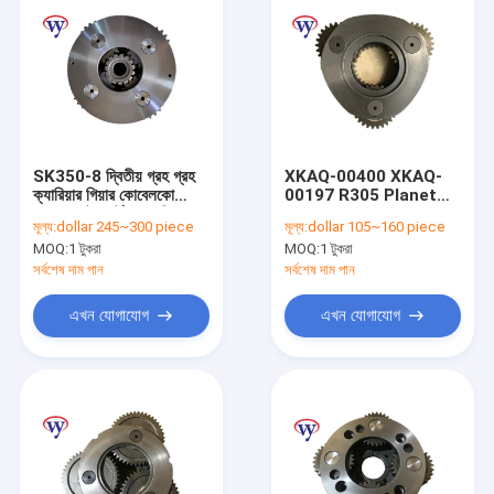
SK350-8 দ্বিতীয় গ্রহ গ্রহ
XKAQ-00400 XKAQ-
ক্যারিয়ার গিয়ার কোবেলকো
00197 R305 Planet
এক্সক্যাভেটর পার্টস সান গিয়ার
Carrier Gear R305-7
মূল্য:
dollar 245~300 piece
মূল্য:
dollar 105~160 piece
DH320 SY285C-8
MOQ:
1 টুকরা
MOQ:
1 টুকরা
সর্বশেষ দাম পান
সর্বশেষ দাম পান
এখন যোগাযোগ
এখন যোগাযোগ
বাড়ি
পণ্য
ভিডিও