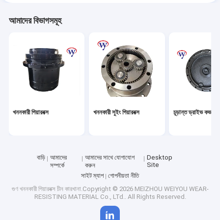
আমাদের বিভাগসমূহ
খননকারী গিয়ারবক্স
খননকারী সুইং গিয়ারবক্স
চূড়ান্ত ড্রাইভ কভার
বাড়ি
আমাদের
আমাদের সাথে যোগাযোগ
Desktop
Site
সম্পর্কে
করুন
সাইট ম্যাপ
গোপনীয়তা নীতি
গুণ
খননকারী গিয়ারবক্স
চীন কারখানা.Copyright © 2026 MEIZHOU WEIYOU WEAR-
RESISTING MATERIAL Co., LTd.. All Rights Reserved.