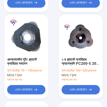
এখন যোগাযোগ
এখন যোগাযোগ
এক্সক্যাভেটর সুইং প্ল্যানেট
২ য় প্ল্যানেট ক্যারিয়ার
ক্যারিয়ার সমাবেশ
অ্যাসেম্বলি PC200-5 20Y-
27-13230 Sun and
মূল্য:
dollar 70 ~ 150 piece
মূল্য:
dollar 160~220 piece
Planet Gear 20Y-27-
MOQ:
1 টুকরা
MOQ:
1 টুকরা
13150
সর্বশেষ দাম পান
সর্বশেষ দাম পান
এখন যোগাযোগ
এখন যোগাযোগ