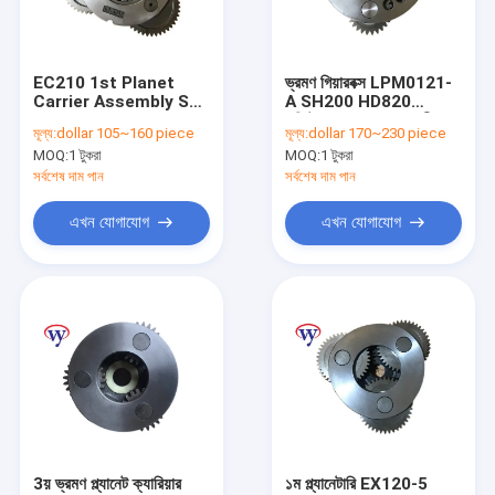
আমাদের সম্বন্ধে
কারখানা ভ্রমণ
EC210 1st Planet
ভ্রমণ গিয়ারবক্স LPM0121-
Carrier Assembly Sun
A SH200 HD820
গুণগত মান নিয়ন্ত্রণ
Gear SA7117-30270
সুমিটোমো খুচরা যন্ত্রাংশ তৃতীয়
মূল্য:
dollar 105~160 piece
মূল্য:
dollar 170~230 piece
গ্রহ সূর্য গিয়ার
MOQ:
1 টুকরা
MOQ:
1 টুকরা
যোগাযোগ করুন
সর্বশেষ দাম পান
সর্বশেষ দাম পান
খবর
এখন যোগাযোগ
এখন যোগাযোগ
মামলা
একটি উদ্ধৃতি অনুরোধ করুন
খননকারী গিয়ারবক্স
খননকারী সুইং গিয়ারবক্স
3য় ভ্রমণ প্ল্যানেট ক্যারিয়ার
১ম প্ল্যানেটারি EX120-5