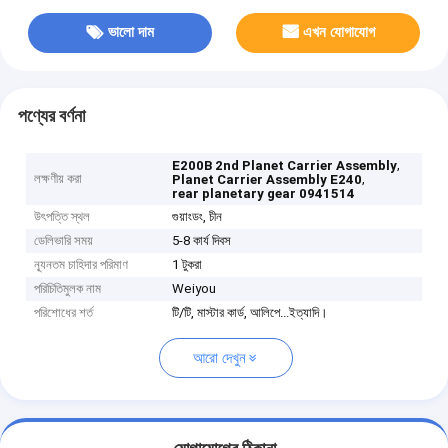
ভালো দাম
এখন যোগাযোগ
পণ্যের বর্ণনা
,
E200B 2nd Planet Carrier Assembly
লক্ষণীয় করা
,
Planet Carrier Assembly E240
rear planetary gear 0941514
উৎপত্তি স্থল
গুয়াংডং, চীন
ডেলিভারি সময়
5-8 কার্য দিবস
ন্যূনতম চাহিদার পরিমাণ
1 টুকরা
পরিচিতিমুলক নাম
Weiyou
পরিশোধের শর্ত
টি/টি, মাস্টার কার্ড, আলিপে...ইত্যাদি।
আরো দেখুন