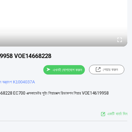
OE14619958 VOE14668228
শেয়ার করুন
এখনই যোগাযোগ করুন
নন যন্ত্রাংশ K1004037A
OE14668228 EC700 এক্সকাভেটর সুইং গিয়ারবক্স রিডাকশন গিয়ার VOE14619958
একটি বার্তা দিন