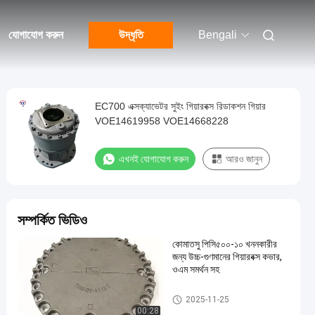
যোগাযোগ করুন
উদ্ধৃতি
Bengali
EC700 এক্সক্যাভেটর সুইং গিয়ারবক্স রিডাকশন গিয়ার
VOE14619958 VOE14668228
এখনই যোগাযোগ করুন
আরও জানুন
সম্পর্কিত ভিডিও
কোমাতসু পিসি৫০০-১০ খননকারীর
জন্য উচ্চ-গুণমানের গিয়ারবক্স কভার,
ওএম সমর্থন সহ
খননকারী সুইং গিয়ারবক্স
2025-11-25
00:28