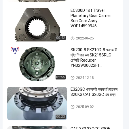
EC300D 1st Travel
Planetary Gear Carrier
Sun Gear Assy
VOE14599946
গ্রহ ক্যারিয়ার সমাবেশ
00:42
2022-06-25
SK200-8 SK210D-8 খননকারী
সুইং গিয়ার বক্স SK215SRLC
রোটারি Reducer
YN32W00022F1
YN32W00022F2
খননকারী সুইং গিয়ারবক্স
02:55
2024-12-18
E320GC খননকারী ভ্রমণ গিয়ারবক্স
320KG CAT 320GC এর জন্য
খননকারী গিয়ারবক্স
2025-09-02
00:23
CAT 330 33OGC 33OF