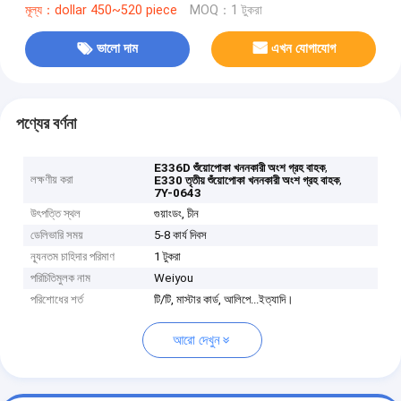
মূল্য：dollar 450~520 piece
MOQ：1 টুকরা
ভালো দাম
এখন যোগাযোগ
পণ্যের বর্ণনা
,
E336D শুঁয়োপোকা খননকারী অংশ গ্রহ বাহক
লক্ষণীয় করা
,
E330 তৃতীয় শুঁয়োপোকা খননকারী অংশ গ্রহ বাহক
7Y-0643
উৎপত্তি স্থল
গুয়াংডং, চীন
ডেলিভারি সময়
5-8 কার্য দিবস
ন্যূনতম চাহিদার পরিমাণ
1 টুকরা
পরিচিতিমুলক নাম
Weiyou
পরিশোধের শর্ত
টি/টি, মাস্টার কার্ড, আলিপে...ইত্যাদি।
আরো দেখুন