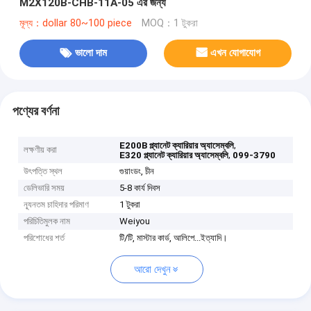
M2X120B-CHB-11A-05 এর জন্য
মূল্য：dollar 80~100 piece
MOQ：1 টুকরা
ভালো দাম
এখন যোগাযোগ
পণ্যের বর্ণনা
,
E200B প্ল্যানেট ক্যারিয়ার অ্যাসেম্বলি
লক্ষণীয় করা
,
E320 প্ল্যানেট ক্যারিয়ার অ্যাসেম্বলি
099-3790
উৎপত্তি স্থল
গুয়াংডং, চীন
ডেলিভারি সময়
5-8 কার্য দিবস
ন্যূনতম চাহিদার পরিমাণ
1 টুকরা
পরিচিতিমুলক নাম
Weiyou
পরিশোধের শর্ত
টি/টি, মাস্টার কার্ড, আলিপে...ইত্যাদি।
আরো দেখুন