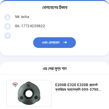
যোগাযোগের ঠিকানা
Mr. leifur
86-17724259822
এখন যোগাযোগ
এর সেরা মূল্য পান
E200B E320 E320B প্ল্যানেট
ক্যারিয়ার অ্যাসেম্বলি 099-3790
পাম্প M2X120B-CHB-11A-05
এর জন্য