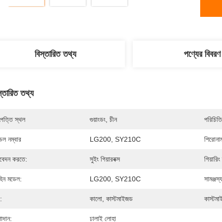
বিস্তারিত তথ্য
পণ্যের বিবরণ
স্তারিত তথ্য
পত্তি স্থল
গুয়াংডং, চীন
পরিচিতি
েল নম্বার
LG200, SY210C
শিরোনা
েদন করতে:
সুইং গিয়ারবক্স
গিয়ারিং
হিন মডেল:
LG200, SY210C
সামঞ্জস্যপূ
:
কালো, কাস্টমাইজড
কাস্টমা
াদান:
ঢালাই লোহা