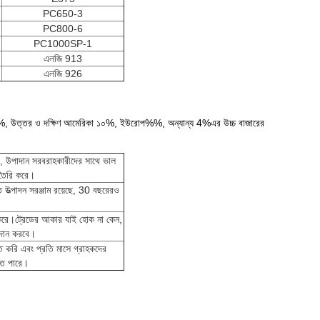
PC650-3
PC800-6
PC1000SP-1
এলজি 913
এলজি 926
্রাচ্য%%, উত্তর ও দক্ষিণ আমেরিকা ১০%, ইউরোপ%%, অন্যান্য 4%এর উচ্চ বাজারের
 উপাদান সরবরাহকারীদের সাথে ভাল
 তৈরি করে।
 উত্পাদন সরঞ্জাম রয়েছে, 30 বছরেরও
ান করে।ট্রেডের আকার যাই হোক না কেন,
্রদান করবে।
ত করি এবং প্রতি মাসে গ্রাহকদের
তে পারে।