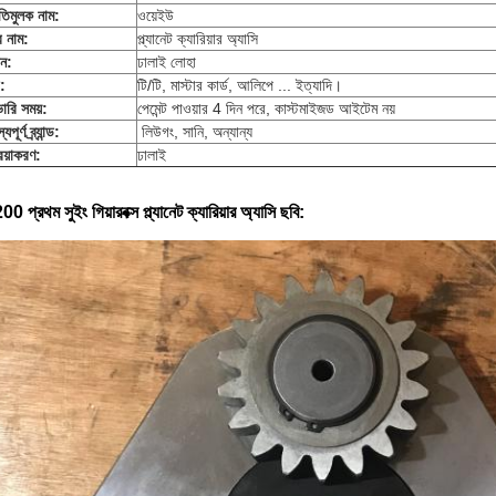
তিমুলক নাম:
ওয়েইউ
র নাম:
প্ল্যানেট ক্যারিয়ার অ্যাসি
ান:
ঢালাই লোহা
ট:
টি/টি, মাস্টার কার্ড, আলিপে ... ইত্যাদি।
ারি সময়:
পেমেন্ট পাওয়ার 4 দিন পরে, কাস্টমাইজড আইটেম নয়
যপূর্ণ ব্র্যান্ড:
লিউগং, সানি, অন্যান্য
রিয়াকরণ:
ঢালাই
 প্রথম সুইং গিয়ারবক্স প্ল্যানেট ক্যারিয়ার অ্যাসি
ছবি: