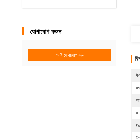
যোগাযোগ করুন
এখনই যোগাযোগ করুন
বি
উৎ
মড
আব
মা
রঙ
উপ