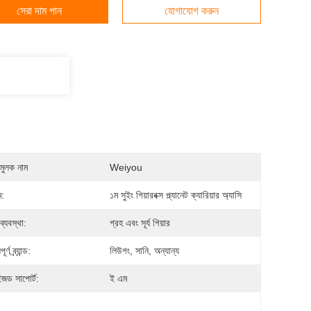
সেরা দাম পান
যোগাযোগ করুন
মুলক নাম
Weiyou
ম:
১ম সুইং গিয়ারবক্স প্ল্যানেট ক্যারিয়ার অ্যাসি
 ব্যবস্থা:
গ্রহ এবং সূর্য গিয়ার
র্ণ ব্র্যান্ড:
লিউগং, সানি, অন্যান্য
ইজড সাপোর্ট:
ই এম