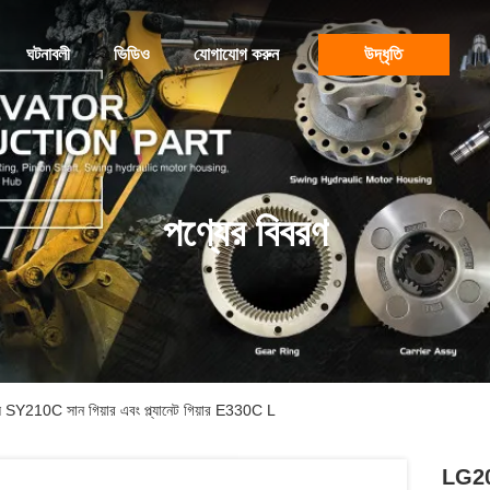
ঘটনাবলী
ভিডিও
যোগাযোগ করুন
উদ্ধৃতি
পণ্যের বিবরণ
ম্বলি SY210C সান গিয়ার এবং প্ল্যানেট গিয়ার E330C L
LG200 