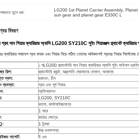
LG200 1st Planet Carrier Assembly
, 
Planet
শেষভাবে তুলে ধরা:
sun gear and planet gear E330C L
্যের বিবরণ
 গ্রহ সান গিয়ার ক্যারিয়ার অ্যাসি LG200 SY210C সুইং গিয়ারবক্স প্ল্যানেট ক্যারিয়ার 
ের ক্যারিয়ার সমাবেশ গ্রহ বাহক এবং গিয়ার নিয়ে গঠিত।তাদের অধিকাংশই গ্রহের গিয়ার সিস্টেমে
১ ম
LG200 প্ল্যানেটারি সান গিয়ার ক্যারিয়ার অ্যাসি সুইং ফাইনাল ড্রাইভ প
্য শিল্প:
প্ল্যানেটারি প্ল্যান্ট, যন্ত্রপাতি মেরামতের দোকান, অন্যান্য
তি স্থল:
গুয়াংডং, চীন
িং ব্যবস্থা:
গ্রহ এবং সূর্য গিয়ার
ন:
প্রতিস্থাপন
র:
LG200, SY210C
কালো, কাস্টমাইজযোগ্য
1 বছর
ক:
কাঠের ক্ষেত্রে
Q:
1 টুকরা
উচ্চ গুনসম্পন্ন
মাইজড সাপোর্ট:
ই এম