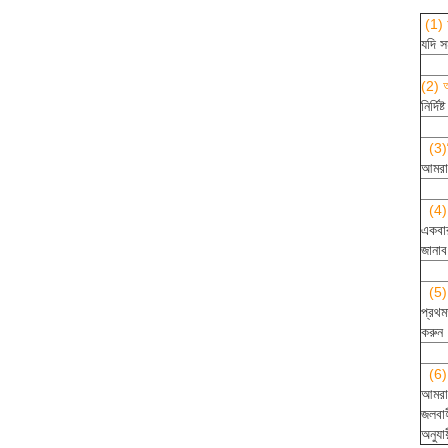
(1) 
যদি স
(2) আ
নির্দি
(3)
আমরা 
(4)
একবার
জানা
(5)
প্রথম
করুন
(6) 
আমরা খ
জলবাহ
অনুযা