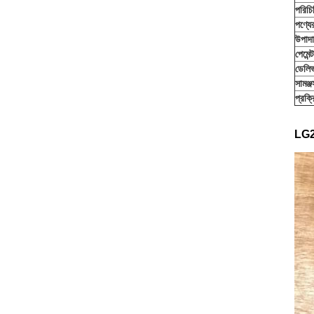
পরিচি
পণ্যে
উপাদ
পেমেন্
ডেলিভ
সামঞ্জস্
প্রক্
LG200