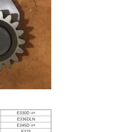
E330D এল
E336DLN
E345D এল
E375