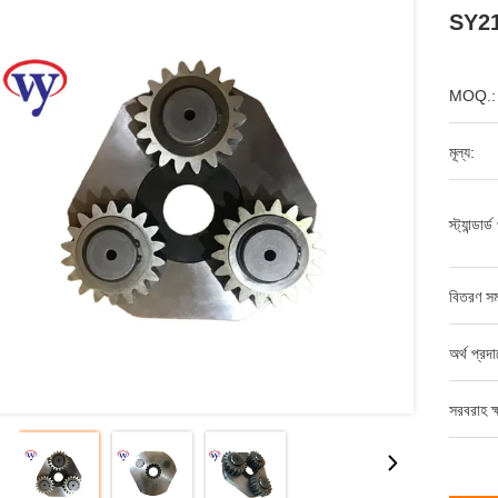
SY210
MOQ.:
মূল্য:
স্ট্যান্ডার
বিতরণ সম
অর্থ প্রদ
সরবরাহ ক্