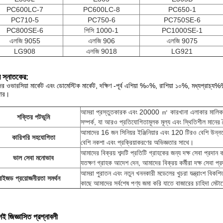
PC600LC-7
PC600LC-8
PC650-1
PC710-5
PC750-6
PC750SE-6
PC800SE-6
পিসি 1000-1
PC1000SE-1
এলজি 9055
এলজি 906
এলজি 9075
LG908
এলজি 9018
LG921
 স্নাতকের:
র ওভারসিয়া মার্কেট এবং ডোমেস্টিক মার্কেট, দক্ষিণ -পূর্ব এশিয়া %০%, রাশিয়া ১০%, মধ্যপ
দার।
আমরা প্রস্তুতকারক এবং 20000 ㎡ কারখানা এলাকার মালিক,
শক্তির পটভূমি
সম্পর্ক, যা আরও প্রতিযোগিতামূলক মূল্য এবং স্থিতিশীল মানের
আমাদের 16 জন সিনিয়র ইঞ্জিনিয়ার এবং 120 টিরও বেশি উন্নত
কারিগরি সহযোগিতা
বেশি নকশা এবং প্রক্রিয়াকরণের অভিজ্ঞতার সাথে।
আমাদের বিক্রয় শব্দটি প্রতিটি গ্রাহকের জন্য দক্ষ সেবা প্রদ
ভাল সেবা মনোভাব
যতক্ষণ গ্রাহক আদেশ দেন, আমাদের বিক্রয় কর্মীরা দক্ষ সেবা প
আমরা পুরাতন এবং নতুন খননকারী মডেলের খুচরা যন্ত্রাংশ বিকশি
মাইজড প্রয়োজনীয়তা সমর্থন
কাছে আমাদের সর্বশেষ পণ্য জমা করি যাতে বাজারের চাহিদা মেটা
়শই জিজ্ঞাসিত প্রশ্নাবলী