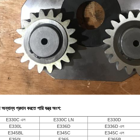
 অন্যান্য প্রদান করতে পারি
যন্ত্র
অংশ:
E330C এল
E330C LN
E330D
E330L
E336D
E336D এল
E345BL
E345C
E345C এল
E350L
E365
E365B