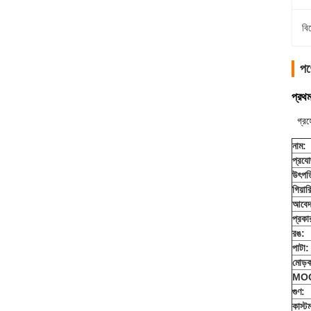
বি
পণ
প্রথম
গ্রহ
নাম:
প্রযোজ
উৎপত্
গিয়ার
আবেদ
প্রকা
রঙ:
পাটা:
মোড়
MO
গুণ:
কাস্ট