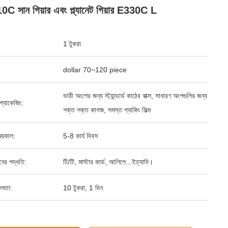
C সান গিয়ার এবং প্ল্যানেট গিয়ার E330C L
1 টুকরা
dollar 70~120 piece
ভারী অংশের জন্য স্ট্যান্ডার্ড কাঠের বাক্স, সাধারণ অংশগুলির জন্য
্ড প্যাকেজিং:
শক্ত শক্ত কাগজ, সমস্ত প্যাকিং ফিল্ম
য়কাল:
5-8 কার্য দিবস
ানের পদ্ধতি:
টি/টি, মাস্টার কার্ড, আলিপে...ইত্যাদি।
ষমতা:
10 টুকরা, 1 দিন