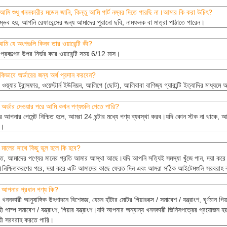
আমি শুধু খননকারীর মডেল জানি, কিন্তু আমি পার্ট নম্বর দিতে পারছি না।আমার কি করা উচিৎ?
ম্ভব হয়, আপনি রেফারেন্সের জন্য আমাদের পুরানো ছবি, নামফলক বা মাত্রা পাঠাতে পারেন।
মি যে অংশগুলি কিনব তার ওয়ারেন্টি কী?
ষ্ট প্রকল্পের উপর নির্ভর করে ওয়ারেন্টি সময় 6/12 মাস।
কিভাবে অর্ডারের জন্য অর্থ প্রদান করবেন?
ওয়্যার ট্রান্সফার, ওয়েস্টার্ন ইউনিয়ন, আলিপে (ছোট), আলিবাবা বাণিজ্য গ্যারান্টি ইত্যাদির মাধ্যমে
 অর্ডার দেওয়ার পরে আমি কখন পণ্যগুলি পেতে পারি?
 আপনার পেমেন্ট নিশ্চিত হলে, আমরা 24 ঘন্টার মধ্যে পণ্য ব্যবস্থা করব।যদি কোন স্টক না থাকে,
ব।
 মালের সাথে কিছু ভুল হলে কি হবে?
ত, আমাদের পণ্যের মানের প্রতি আমার আস্থা আছে।যদি আপনি সত্যিই সমস্যা খুঁজে পান, দয়া করে 
।নিশ্চিতকরণের পরে, দয়া করে এটি আমাদের কাছে ফেরত দিন এবং আমরা সঠিক আইটেমগুলি সরবরাহ
আপনার প্রধান পণ্য কি?
ননকারী আনুষাঙ্গিক উৎপাদনে বিশেষজ্ঞ, যেমন হাঁটার মোটর গিয়ারবক্স / সমাবেশ / যন্ত্রাংশ, ঘূর্ণমান গিয়
ী পাম্প সমাবেশ / যন্ত্রাংশ, গিয়ার যন্ত্রাংশ।যদি আপনার অন্যান্য খননকারী জিনিসপত্রের প্রয়োজন 
য়ী সরবরাহ করতে পারি।