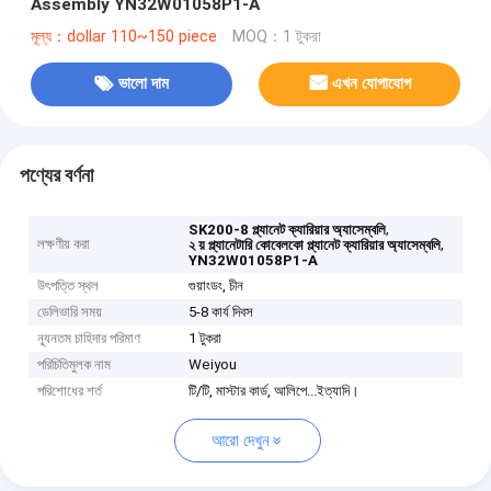
Assembly YN32W01058P1-A
মূল্য：dollar 110~150 piece
MOQ：1 টুকরা
ভালো দাম
এখন যোগাযোগ
পণ্যের বর্ণনা
,
SK200-8 প্ল্যানেট ক্যারিয়ার অ্যাসেম্বলি
লক্ষণীয় করা
,
২ য় প্ল্যানেটারি কোবেলকো প্ল্যানেট ক্যারিয়ার অ্যাসেম্বলি
YN32W01058P1-A
উৎপত্তি স্থল
গুয়াংডং, চীন
ডেলিভারি সময়
5-8 কার্য দিবস
ন্যূনতম চাহিদার পরিমাণ
1 টুকরা
পরিচিতিমুলক নাম
Weiyou
পরিশোধের শর্ত
টি/টি, মাস্টার কার্ড, আলিপে...ইত্যাদি।
আরো দেখুন