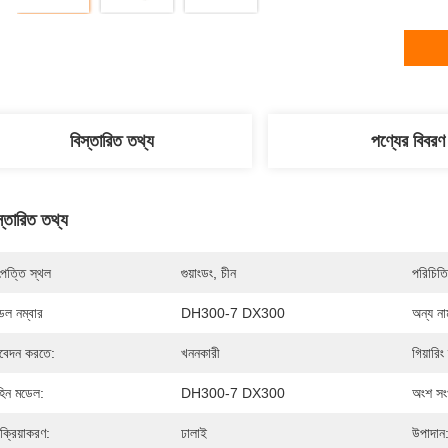
বিস্তারিত তথ্য
পণ্যের বিবরণ
স্তারিত তথ্য
পত্তি স্থল
গুয়াংডং, চীন
পরিচিতি
েল নম্বার
DH300-7 DX300
অন্য না
েদন করতে:
খননকারী
গিয়ারিং
হিন মডেল:
DH300-7 DX300
অংশ সংখ
রক্রিয়াকরণ:
ঢালাই
উপাদান