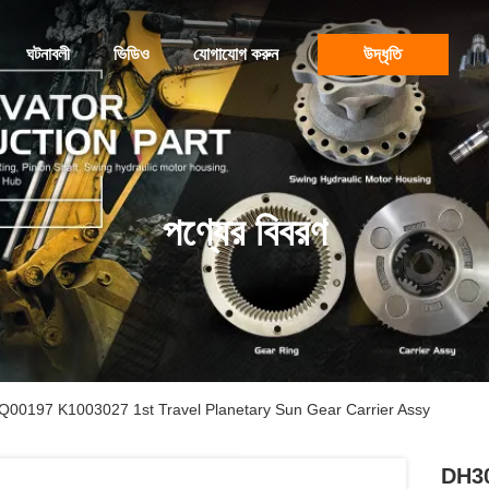
ঘটনাবলী
ভিডিও
যোগাযোগ করুন
উদ্ধৃতি
পণ্যের বিবরণ
লি XKAQ00197 K1003027 1st Travel Planetary Sun Gear Carrier Assy
DH300