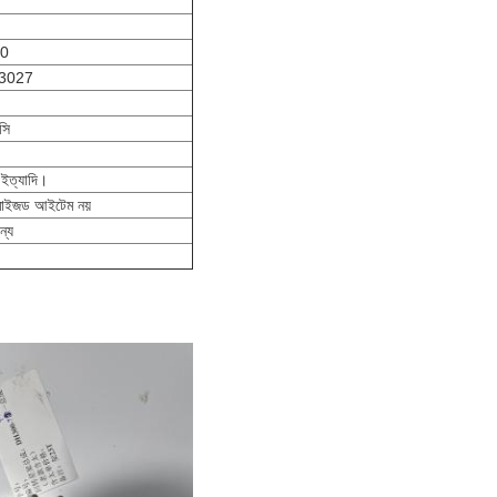
00
3027
াসি
..ইত্যাদি।
্টমাইজড আইটেম নয়
ন্য