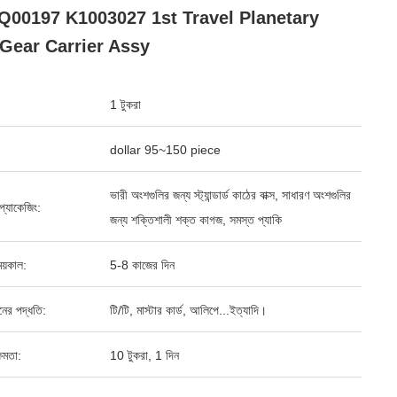
00197 K1003027 1st Travel Planetary
Gear Carrier Assy
1 টুকরা
dollar 95~150 piece
ভারী অংশগুলির জন্য স্ট্যান্ডার্ড কাঠের বাক্স, সাধারণ অংশগুলির
্ড প্যাকেজিং:
জন্য শক্তিশালী শক্ত কাগজ, সমস্ত প্যাকি
য়কাল:
5-8 কাজের দিন
ানের পদ্ধতি:
টি/টি, মাস্টার কার্ড, আলিপে...ইত্যাদি।
ষমতা:
10 টুকরা, 1 দিন