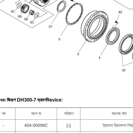
ও
n
জি
রূপ DH300-7 ভ্রমণ
ডি
evice
:
পদ
অংশ নং
পরিমাণ
অংশের নাম
-.
404-00098C
[১]
ট্রাভেল রিডাকশন গিয়