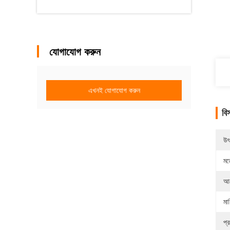
যোগাযোগ করুন
এখনই যোগাযোগ করুন
বি
উৎ
মড
আব
মা
প্