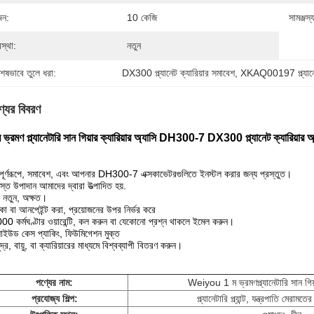
ন:
10 কেজি
সামঞ্জস্যপূ
স্থা:
নতুন
শেষভাবে তুলে ধরা:
DX300 প্ল্যানেট ক্যারিয়ার সমাবেশ
, 
XKAQ00197 প্ল্যানেট
্যের বিবরণ
ম ভ্রমণ প্ল্যানেটারি সান গিয়ার ক্যারিয়ার অ্যাসি DH300-7 DX300 প্ল্যানেট ক্
পূর্ণরূপে, সমাবেশ, এবং আপনার DH300-7 এক্সকাভেটরগুলিতে ইনস্টল করার জন্য প্রস্তুত।
্ত উপাদান আমাদের দ্বারা উত্পাদিত হয়.
নতুন, অক্ষত।
া বা আনপেইন্ট করা, প্রয়োজনের উপর নির্ভর করে
0 কর্মঘণ্টার ওয়ারেন্টি, কল করুন বা যেকোনো প্রশ্ন থাকলে ইমেল করুন।
াইউড কেস প্যাকিং, ফিউমিগেশন মুক্ত
্র, বায়ু, বা ক্যারিয়ারের মাধ্যমে বিশ্বব্যাপী বিতরণ করুন।
পণ্যের নাম:
Weiyou 1 ম ভ্রমণ
প্ল্যানেটারি সান গি
প্রযোজ্য শিল্প:
প্ল্যানেটারি প্ল্যান্ট, যন্ত্রপাতি মেরাম