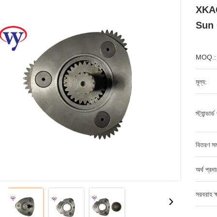
XKAQ
Sun 
MOQ.:
মূল্য:
স্ট্যান্ডার
বিতরণ সম
অর্থ প্রদ
সরবরাহ ক্