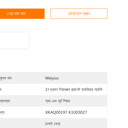
সেরা দাম পান
যোগাযোগ করুন
মুলক নাম
Weiyou
ম:
1ম ভ্রমণ গিয়ারবক্স প্ল্যানেট ক্যারিয়ার অ্যাসি
 ব্যবস্থা:
গ্রহ এবং সূর্য গিয়ার
্যা:
XKAQ00197 K1003027
:
ঢালাই লোহা