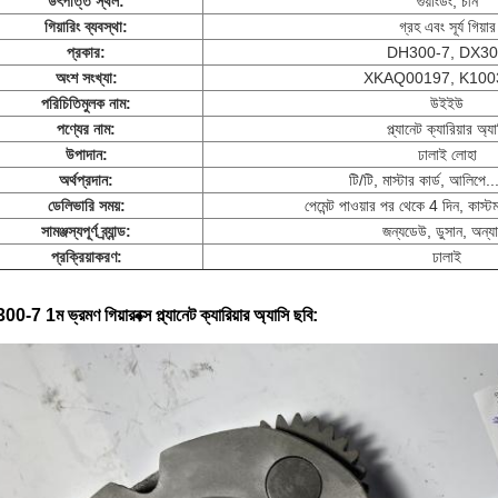
উৎপত্তি স্থল:
গুয়াংডং, চীন
গিয়ারিং ব্যবস্থা:
গ্রহ এবং সূর্য গিয়ার
প্রকার:
DH300-7, DX3
অংশ সংখ্যা:
XKAQ00197, K100
পরিচিতিমুলক নাম:
উইইউ
পণ্যের নাম:
প্ল্যানেট ক্যারিয়ার অ্য
উপাদান:
ঢালাই লোহা
অর্থপ্রদান:
টি/টি, মাস্টার কার্ড, আলিপে.
ডেলিভারি সময়:
পেমেন্ট পাওয়ার পর থেকে 4 দিন, কাস
সামঞ্জস্যপূর্ণ ব্র্যান্ড:
জন্য
ডেউ, ডুসান, অন্যা
প্রক্রিয়াকরণ:
ঢালাই
-7 1ম ভ্রমণ গিয়ারবক্স প্ল্যানেট ক্যারিয়ার অ্যাসি
ছবি: