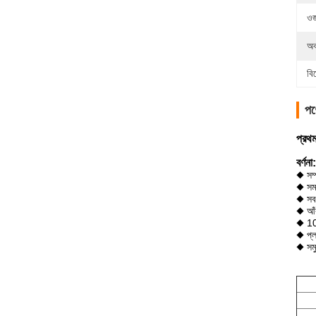
ওজ
অব
বি
পণ
প্রথ
বর্ণনা:
◆ সম্
◆ সমস
◆ সব 
◆ আঁক
◆ 100
◆ প্ল
◆ সমুদ