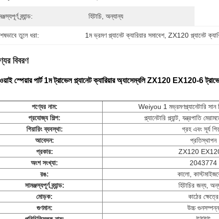
্জস্যপূর্ণ ব্র্যান্ড:
হিটাচি, অন্যান্য
শেষভাবে তুলে ধরা:
1ম ভ্রমণ প্ল্যানেট ক্যারিয়ার সমাবেশ
, 
ZX120 প্ল্যানেট ক্যার
্যের বিবরণ
ুওয়াই স্পেয়ার পার্ট 1ম ট্রাভেল প্ল্যানেট ক্যারিয়ার অ্যাসেম্বলি ZX120 EX120-6 ট্
পণ্যের নাম:
Weiyou 1 ম
ভ্রমণ
প্ল্যানেটারি সান
প্রযোজ্য শিল্প:
প্ল্যানেটারি প্ল্যান্ট, যন্ত্রপাতি মে
গিয়ারিং ব্যবস্থা:
গ্রহ এবং সূর্য গিয
আবেদন:
প্রতিস্থাপন
প্রকার:
ZX120 EX12
অংশ সংখ্যা:
2043774
রঙ:
কালো, কাস্টমাইজয
সামঞ্জস্যপূর্ণ ব্র্যান্ড:
হিটাচির জন্য, অন্য
মোড়ক:
কাঠের ক্ষেত্রে
গুণমান:
উচ্চ গুনসম্পন্ন