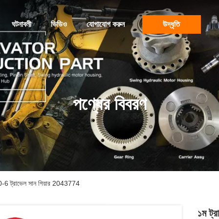
ঘটনাবলী
ভিডিও
যোগাযোগ করুন
উদ্ধৃতি
পণ্যের বিবরণ
120-6 ট্রাভেল সান গিয়ার 2043774
১ম ট্র