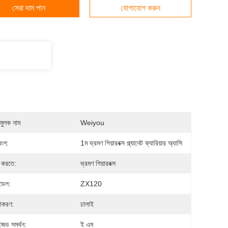
সেরা দাম পান
যোগাযোগ করুন
মুলক নাম
Weiyou
অংশ:
1ম ভ্রমণ গিয়ারবক্স প্ল্যানেট ক্যারিয়ার অ্যাসি
 করতে:
ভ্রমণ গিয়ারবক্স
মডেল:
ZX120
়াকরণ:
ঢালাই
ইজড সমর্থন:
ই এম