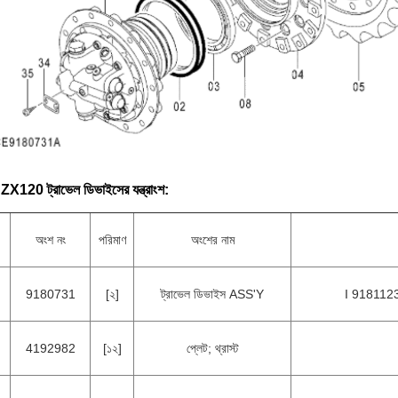
 ZX120 ট্রাভেল ডিভাইসের যন্ত্রাংশ:
অংশ নং
পরিমাণ
অংশের নাম
9180731
[২]
ট্রাভেল ডিভাইস ASS'Y
I 9181123 
4192982
[১২]
প্লেট; থ্রাস্ট