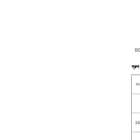
গ্রুপ
পদ
16