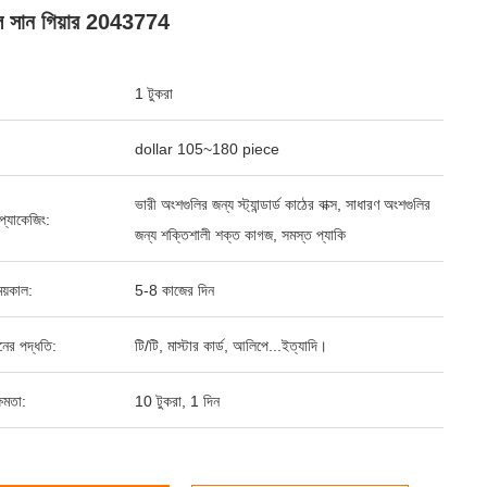
েল সান গিয়ার 2043774
1 টুকরা
dollar 105~180 piece
ভারী অংশগুলির জন্য স্ট্যান্ডার্ড কাঠের বাক্স, সাধারণ অংশগুলির
্ড প্যাকেজিং:
জন্য শক্তিশালী শক্ত কাগজ, সমস্ত প্যাকি
য়কাল:
5-8 কাজের দিন
ানের পদ্ধতি:
টি/টি, মাস্টার কার্ড, আলিপে...ইত্যাদি।
ষমতা:
10 টুকরা, 1 দিন