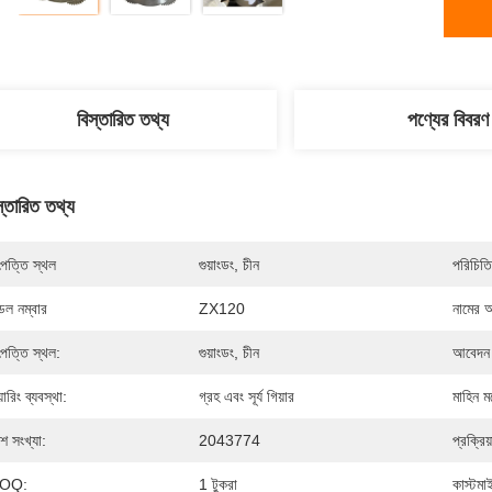
বিস্তারিত তথ্য
পণ্যের বিবরণ
স্তারিত তথ্য
পত্তি স্থল
গুয়াংডং, চীন
পরিচিতি
েল নম্বার
ZX120
নামের 
পত্তি স্থল:
গুয়াংডং, চীন
আবেদন
়ারিং ব্যবস্থা:
গ্রহ এবং সূর্য গিয়ার
মাহিন 
শ সংখ্যা:
2043774
প্রক্রিয
OQ:
1 টুকরা
কাস্টমা