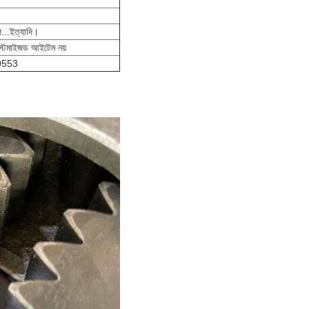
পে...ইত্যাদি।
কাস্টমাইজড আইটেম নয়
0553