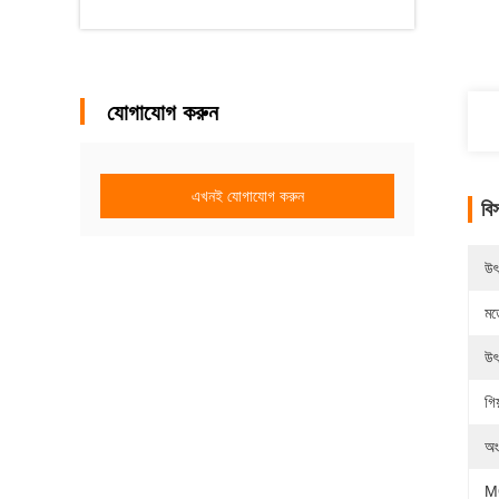
যোগাযোগ করুন
এখনই যোগাযোগ করুন
বি
উৎ
মড
উৎ
গিয
অং
M