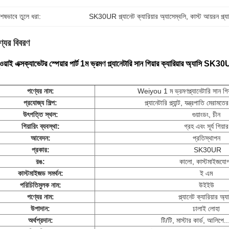
শেষভাবে তুলে ধরা:
SK30UR প্ল্যানেট ক্যারিয়ার অ্যাসেম্বলি
, 
কাস্ট আয়রন প্ল্য
্যের বিবরণ
ুওয়াই এক্সক্যাভেটর স্পেয়ার পার্ট 1ম ভ্রমণ প্ল্যানেটারি সান গিয়ার ক্যারিয়ার অ্যাসি SK30
পণ্যের নাম:
Weiyou 1 ম ভ্রমণ
প্ল্যানেটারি সান গি
প্রযোজ্য শিল্প:
প্ল্যানেটারি প্ল্যান্ট, যন্ত্রপাতি মেরাম
উৎপত্তি স্থল:
গুয়াংডং, চীন
গিয়ারিং ব্যবস্থা:
গ্রহ এবং সূর্য গিয়ার
আবেদন:
প্রতিস্থাপন
প্রকার:
SK30UR
রঙ:
কালো, কাস্টমাইজযোগ
কাস্টমাইজড সমর্থন:
ই এম
পরিচিতিমুলক নাম:
উইইউ
পণ্যের নাম:
প্ল্যানেট ক্যারিয়ার অ্য
উপাদান:
ঢালাই লোহা
অর্থপ্রদান:
টি/টি, মাস্টার কার্ড, আলিপে.