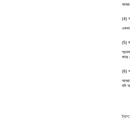
আমরা ও
(4) আ
একবার
(5) ম
প্রথম
কাছে
(6) আ
আমরা 
যদি অ
ট্যাগ