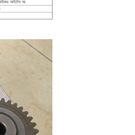
্টমাইজড আইটেম নয়
য