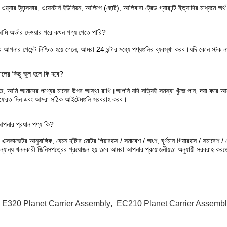
য়্যার ট্রান্সফার, ওয়েস্টার্ন ইউনিয়ন, আলিপে (ছোট), আলিবাবা ট্রেড গ্যারান্টি ইত্যাদির মাধ্যমে অর
মি অর্ডার দেওয়ার পরে কখন পণ্য পেতে পারি?
 আপনার পেমেন্ট নিশ্চিত হয়ে গেলে, আমরা 24 ঘন্টার মধ্যে পণ্যগুলির ব্যবস্থা করব।যদি কোন স্
ালের কিছু ভুল হলে কি হবে?
ত, আমি আমাদের পণ্যের মানের উপর আস্থা রাখি।আপনি যদি সত্যিই সমস্যা খুঁজে পান, দয়া করে আম
 ফেরত দিন এবং আমরা সঠিক আইটেমগুলি সরবরাহ করব।
পনার প্রধান পণ্য কি?
এক্সকাভেটর আনুষাঙ্গিক, যেমন হাঁটার মোটর গিয়ারবক্স / সমাবেশ / অংশ, ঘূর্ণমান গিয়ারবক্স / সমাবে
ন্যান্য খননকারী জিনিসপত্রের প্রয়োজন হয় তবে আমরা আপনার প্রয়োজনীয়তা অনুযায়ী সরবরাহ কর
:
E320 Planet Carrier Assembly
,
EC210 Planet Carrier Assemb