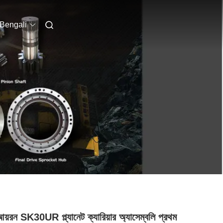
Bengali
আয়রন SK30UR প্ল্যানেট ক্যারিয়ার অ্যাসেম্বলি প্রথম