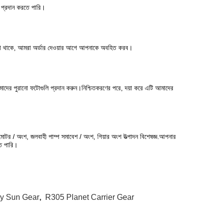
্থ প্রদান করতে পারি।
টক না থাকে, আমরা অর্ডার দেওয়ার আগে আপনাকে অবহিত করব।
াদের পুরানো ফটোগুলি প্রদান করুন।নিশ্চিতকরণের পরে, দয়া করে এটি আমাদের
শ / মোটর / অংশ, জলবাহী পাম্প সমাবেশ / অংশ, গিয়ার অংশ উত্পাদন বিশেষজ্ঞ.আপনার
তে পারি।
ly Sun Gear
,
R305 Planet Carrier Gear