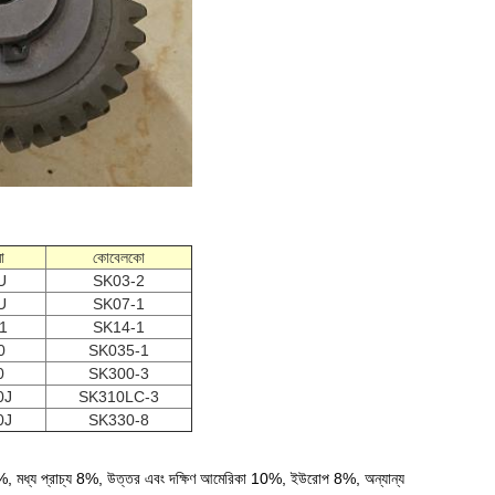
ো
কোবেলকো
U
SK03-2
U
SK07-1
1
SK14-1
0
SK035-1
0
SK300-3
0J
SK310LC-3
0J
SK330-8
়া 10%, মধ্য প্রাচ্য 8%, উত্তর এবং দক্ষিণ আমেরিকা 10%, ইউরোপ 8%, অন্যান্য