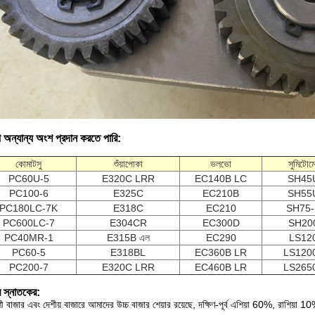
 অন্যান্য অংশ প্রদান করতে পারি:
কোমাটসু
শুঁয়াপোকা
ভলভো
সুমিটোম
PC60U-5
E320C LRR
EC140B LC
SH45
PC100-6
E325C
EC210B
SH55
PC180LC-7K
E318C
EC210
SH75-
PC600LC-7
E304CR
EC300D
SH20
PC40MR-1
E315B এল
EC290
LS12
PC60-5
E318BL
EC360B LR
LS120
PC200-7
E320C LRR
EC460B LR
LS265
 স্নাতকের:
শী বাজার এবং দেশীয় বাজারে আমাদের উচ্চ বাজার শেয়ার রয়েছে, দক্ষিণ-পূর্ব এশিয়া 60%, রাশিয