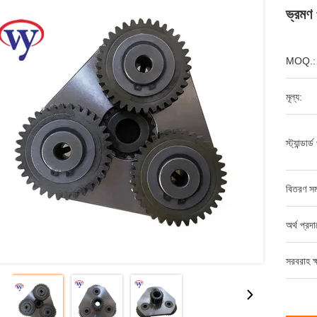
ভ্রমণ প
MOQ.:
মূল্য:
স্ট্যান্ডার
বিতরণ সম
অর্থ প্রদ
সরবরাহ ক্