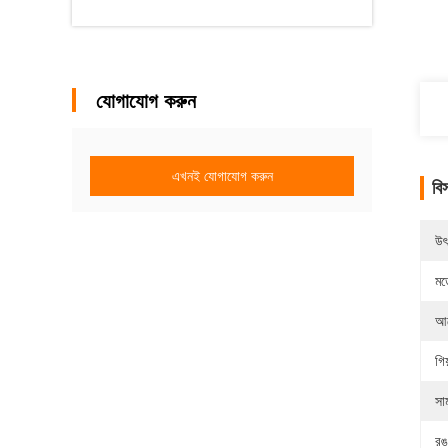
যোগাযোগ করুন
এখনই যোগাযোগ করুন
বি
উৎ
মড
আব
গিয
সামঞ
রঙ