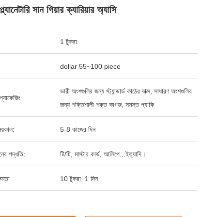
্ল্যানেটারি সান গিয়ার ক্যারিয়ার অ্যাসি
1 টুকরা
dollar 55~100 piece
ভারী অংশগুলির জন্য স্ট্যান্ডার্ড কাঠের বাক্স, সাধারণ অংশগুলির
্ড প্যাকেজিং:
জন্য শক্তিশালী শক্ত কাগজ, সমস্ত প্যাকি
য়কাল:
5-8 কাজের দিন
ানের পদ্ধতি:
টি/টি, মাস্টার কার্ড, আলিপে...ইত্যাদি।
ষমতা:
10 টুকরা, 1 দিন