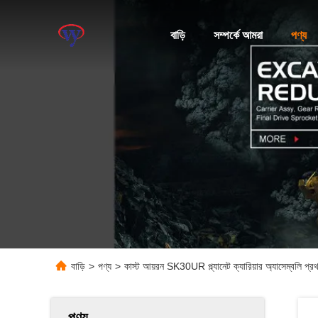
বাড়ি
সম্পর্কে আমরা
পণ্য
বাড়ি
>
পণ্য
>
কাস্ট আয়রন SK30UR প্ল্যানেট ক্যারিয়ার অ্যাসেম্বলি প্রথম ভ
পণ্য