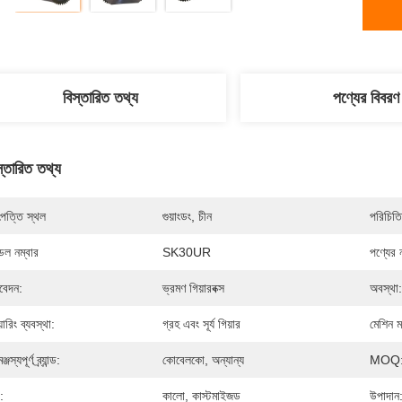
বিস্তারিত তথ্য
পণ্যের বিবরণ
স্তারিত তথ্য
পত্তি স্থল
গুয়াংডং, চীন
পরিচিতি
েল নম্বার
SK30UR
পণ্যের 
েদন:
ভ্রমণ গিয়ারবক্স
অবস্থা:
়ারিং ব্যবস্থা:
গ্রহ এবং সূর্য গিয়ার
মেশিন 
্জস্যপূর্ণ ব্র্যান্ড:
কোবেলকো, অন্যান্য
MOQ
:
কালো, কাস্টমাইজড
উপাদান