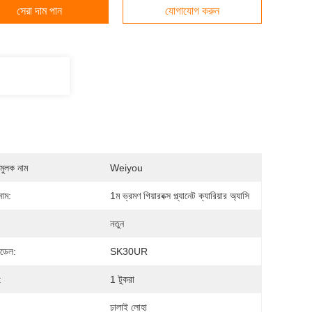
সেরা দাম পান
যোগাযোগ করুন
মুলক নাম
Weiyou
নাম:
1ম ভ্রমণ গিয়ারবক্স প্ল্যানেট ক্যারিয়ার অ্যাসি
নতুন
মডেল:
SK30UR
:
1 টুকরা
:
ঢালাই লোহা