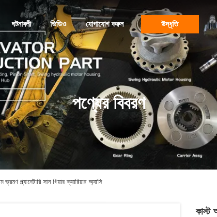
ঘটনাবলী
ভিডিও
যোগাযোগ করুন
উদ্ধৃতি
পণ্যের বিবরণ
্রমণ প্ল্যানেটারি সান গিয়ার ক্যারিয়ার অ্যাসি
কাস্ট 