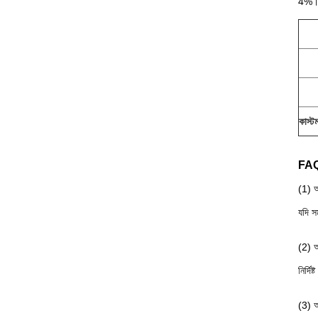
4%
কাস্ট
FA
(1) আ
যদি স
(2) আ
নির্দি
(3) অ