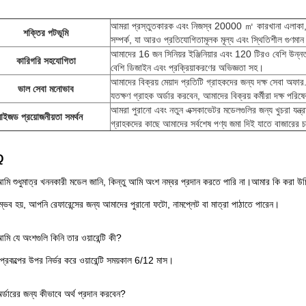
।
আমরা প্রস্তুতকারক এবং নিজস্ব 20000 ㎡ কারখানা এলাকা, 
শক্তির পটভূমি
সম্পর্ক, যা আরও প্রতিযোগিতামূলক মূল্য এবং স্থিতিশীল গুণমা
আমাদের 16 জন সিনিয়র ইঞ্জিনিয়ার এবং 120 টিরও বেশি উন্নত
কারিগরি সহযোগিতা
বেশি ডিজাইন এবং প্রক্রিয়াকরণের অভিজ্ঞতা সহ।
আমাদের বিক্রয় মেয়াদ প্রতিটি গ্রাহকদের জন্য দক্ষ সেবা অফ
ভাল সেবা মনোভাব
যতক্ষণ গ্রাহক অর্ডার করবেন, আমাদের বিক্রয় কর্মীরা দক্ষ পরিষ
আমরা পুরানো এবং নতুন এক্সকাভেটর মডেলগুলির জন্য খুচরা যন্ত্
মাইজড প্রয়োজনীয়তা সমর্থন
গ্রাহকদের কাছে আমাদের সর্বশেষ পণ্য জমা দিই যাতে বাজারের চ
Q
মি শুধুমাত্র খননকারী মডেল জানি, কিন্তু আমি অংশ নম্বর প্রদান করতে পারি না।আমার কি করা উ
ম্ভব হয়, আপনি রেফারেন্সের জন্য আমাদের পুরানো ফটো, নামপ্লেট বা মাত্রা পাঠাতে পারেন।
মি যে অংশগুলি কিনি তার ওয়ারেন্টি কী?
ষ্ট প্রকল্পের উপর নির্ভর করে ওয়ারেন্টি সময়কাল 6/12 মাস।
র্ডারের জন্য কীভাবে অর্থ প্রদান করবেন?